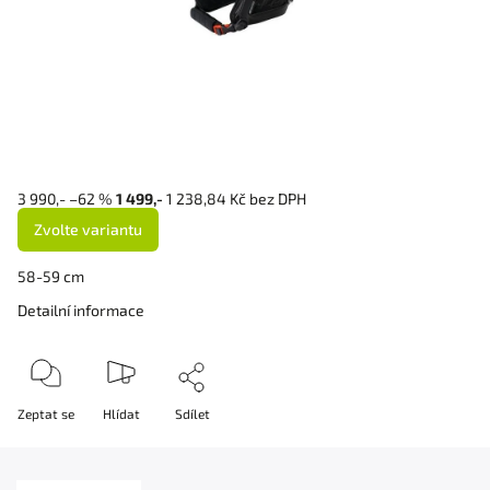
3 990,-
–62 %
1 499,-
1 238,84 Kč bez DPH
Zvolte variantu
58-59 cm
Detailní informace
Zeptat se
Hlídat
Sdílet