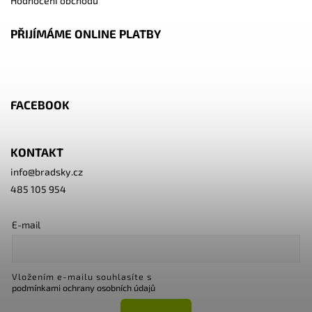
Hodnocení obchodu
PŘIJÍMÁME ONLINE PLATBY
FACEBOOK
KONTAKT
info
@
bradsky.cz
485 105 954
E-mail
Vložením e-mailu souhlasíte s
podmínkami ochrany osobních údajů