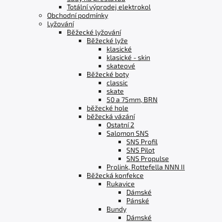
Totální výprodej elektrokol
Obchodní podmínky
Lyžování
Běžecké lyžování
Běžecké lyže
klasické
klasické - skin
skateové
Běžecké boty
classic
skate
50 a 75mm, BRN
běžecké hole
běžecká vázání
Ostatní 2
Salomon SNS
SNS Profil
SNS Pilot
SNS Propulse
Prolink, Rottefella NNN II
Běžecká konfekce
Rukavice
Dámské
Pánské
Bundy
Dámské