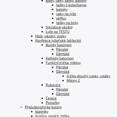
Bagy, vaky, tašky, batohy
tašky s kolečkama
batohy
vaky na lyže
skifixy
tašky na boty
Sjezdová vázání
Lyže po TESTU
Hole, vázání, vosky
Konfekce lyžařská, běžecká
Bundy Salomon
Pánské
Dámské
Kalhoty Salomon
Funkční trička, mikiny
Pánská
Dámská
trička dlouhý rukáv, roláky
Mikiny 2
Rukavice
Pánské
Dámské
Čepice
Ponožky
Příslušenství ke kolům
blatníky
brašny, nosiče, tašky