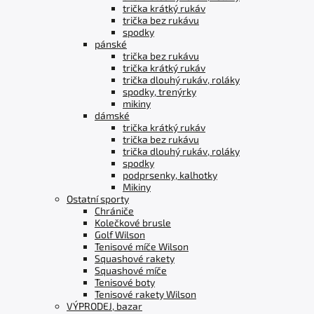
trička krátký rukáv
trička bez rukávu
spodky
pánské
trička bez rukávu
trička krátký rukáv
trička dlouhý rukáv, roláky
spodky, trenýrky
mikiny
dámské
trička krátký rukáv
trička bez rukávu
trička dlouhý rukáv, roláky
spodky
podprsenky, kalhotky
Mikiny
Ostatní sporty
Chrániče
Kolečkové brusle
Golf Wilson
Tenisové míče Wilson
Squashové rakety
Squashové míče
Tenisové boty
Tenisové rakety Wilson
VÝPRODEJ, bazar