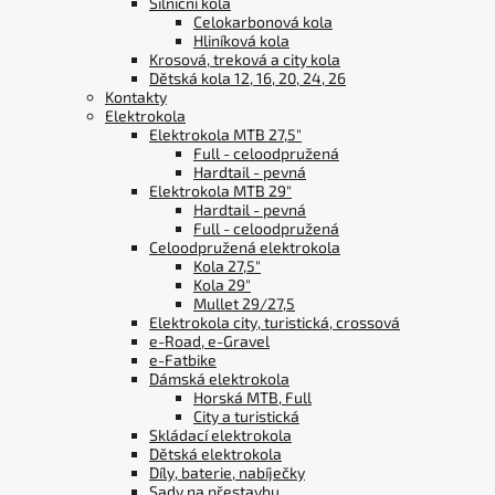
Silniční kola
Celokarbonová kola
Hliníková kola
Krosová, treková a city kola
Dětská kola 12, 16, 20, 24, 26
Kontakty
Elektrokola
Elektrokola MTB 27,5"
Full - celoodpružená
Hardtail - pevná
Elektrokola MTB 29"
Hardtail - pevná
Full - celoodpružená
Celoodpružená elektrokola
Kola 27,5"
Kola 29"
Mullet 29/27,5
Elektrokola city, turistická, crossová
e-Road, e-Gravel
e-Fatbike
Dámská elektrokola
Horská MTB, Full
City a turistická
Skládací elektrokola
Dětská elektrokola
Díly, baterie, nabíječky
Sady na přestavbu