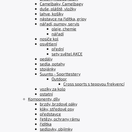
Camelbaky, Camelbagy
duše, pláště, vložky
lahve, košíky
nástavce na řidítka, gripy
nářadí, pumpy, servis
oleje, chemie
nářadí
nosiče kol
osvětlení
přední
sety světel AKCE
pedály
sedla, potahy
stojánky
Suunto - Sporttestery
Outdoor
Cross sports s tepovou frekvencí
vozíky za kolo
ostatní
Komponenty, díly
brzdy, brzdové páky
kliky, středové osy
představce
řetězy, ochrany rámu
řidítka
sedlovky, objímky