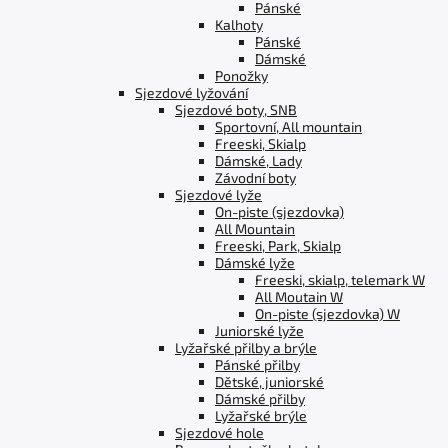
Pánské
Kalhoty
Pánské
Dámské
Ponožky
Sjezdové lyžování
Sjezdové boty, SNB
Sportovní, All mountain
Freeski, Skialp
Dámské, Lady
Závodní boty
Sjezdové lyže
On-piste (sjezdovka)
All Mountain
Freeski, Park, Skialp
Dámské lyže
Freeski, skialp, telemark W
All Moutain W
On-piste (sjezdovka) W
Juniorské lyže
Lyžařské přilby a brýle
Pánské přilby
Dětské, juniorské
Dámské přilby
Lyžařské brýle
Sjezdové hole