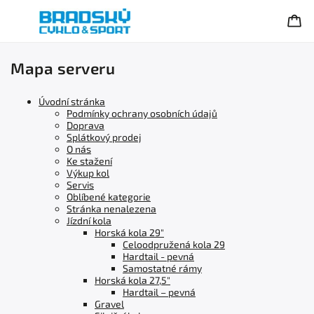
Mapa serveru
Úvodní stránka
Podmínky ochrany osobních údajů
Doprava
Splátkový prodej
O nás
Ke stažení
Výkup kol
Servis
Oblíbené kategorie
Stránka nenalezena
Jízdní kola
Horská kola 29"
Celoodpružená kola 29
Hardtail - pevná
Samostatné rámy
Horská kola 27,5"
Hardtail – pevná
Gravel