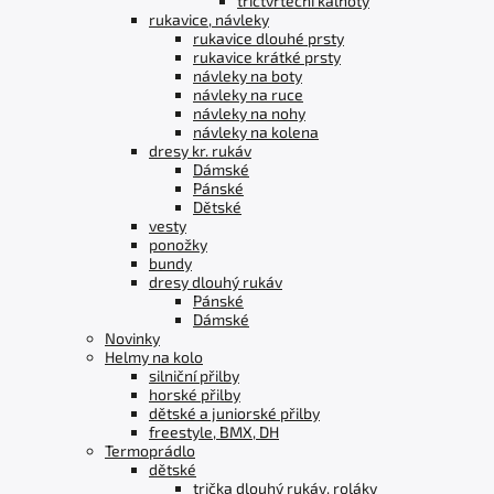
tříčtvrteční kalhoty
rukavice, návleky
rukavice dlouhé prsty
rukavice krátké prsty
návleky na boty
návleky na ruce
návleky na nohy
návleky na kolena
dresy kr. rukáv
Dámské
Pánské
Dětské
vesty
ponožky
bundy
dresy dlouhý rukáv
Pánské
Dámské
Novinky
Helmy na kolo
silniční přilby
horské přilby
dětské a juniorské přilby
freestyle, BMX, DH
Termoprádlo
dětské
trička dlouhý rukáv, roláky