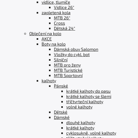
vidlice, tlumiče
Vidlice 26"
zapletená kola
MTB 26"
Cross
Dětská 24"
Oblečení na kolo
AKCE
Boty na kolo
Dámská obuv Salomon
Vložky do cykl. bot
Silniční
MTB pro ženy
MTB Turistické
MTB Sportovní
kalhoty
Pánské
krátké kalhoty do pasu
krátké kalhoty se šlemi
tříčtvrteční kalhoty
volné kalhoty
Dětské
Dámské
dlouhé kalhoty
krátké kalhoty
cyklosukně, volné kalhoty