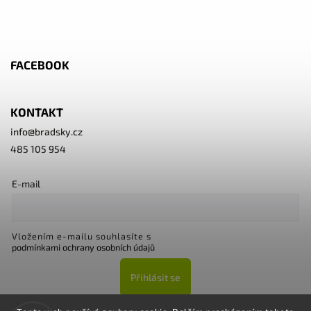
FACEBOOK
KONTAKT
info
@
bradsky.cz
485 105 954
E-mail
Vložením e-mailu souhlasíte s
podmínkami ochrany osobních údajů
Přihlásit se