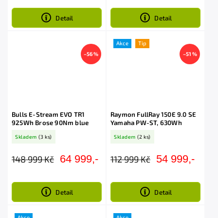
Detail
Detail
Akce
Tip
–56 %
–51 %
Bulls E-Stream EVO TR1
Raymon FullRay 150E 9.0 SE
925Wh Brose 90Nm blue
Yamaha PW-ST, 630Wh
Skladem
(3 ks)
Skladem
(2 ks)
64 999,-
54 999,-
148 999 Kč
112 999 Kč
Detail
Detail
Akce
Akce