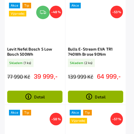
Akce
Tip
Akce
–48 %
–53 %
Výprodej
Levit Nefel Bosch 5 Low
Bulls E-Stream EVA TR1
Bosch 500Wh
740Wh Brose 90Nm
Skladem
(1 ks)
Skladem
(2 ks)
39 999,-
64 999,-
77 990 Kč
139 999 Kč
Detail
Detail
Akce
Tip
Akce
Tip
–58 %
–57 %
Výprodej