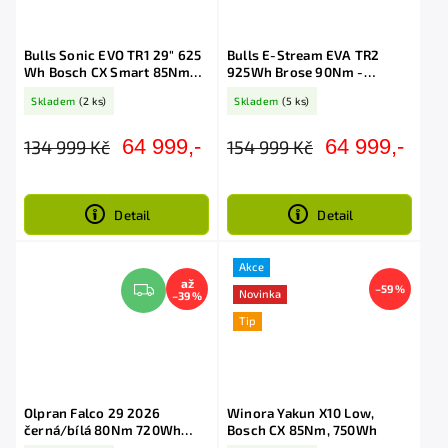
Bulls Sonic EVO TR1 29″ 625
Bulls E-Stream EVA TR2
Wh Bosch CX Smart 85Nm
925Wh Brose 90Nm -
blue
Red/Grey/Black
Skladem
(2 ks)
Skladem
(5 ks)
64 999,-
64 999,-
134 999 Kč
154 999 Kč
Detail
Detail
Akce
až
–59 %
Novinka
–39 %
Tip
Olpran Falco 29 2026
Winora Yakun X10 Low,
černá/bílá 80Nm 720Wh
Bosch CX 85Nm, 750Wh
spec. Campo MX