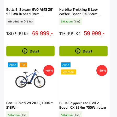
Bulls E-Stream EVO AM3 29"
Haibike Trekking 8 Low
925Wh Brose 90Nm
coffee, Bosch CX 85Nm,
Red/Orange předobjednávka
750Wh
Objednáno
(>5 ks)
Skladem
(1 ks)
69 999,-
59 999,-
180 999 Kč
113 999 Kč
Detail
Detail
Akce
Tip
Akce
–40 %
–50 %
Výprodej
Canull Profi 29 2025, 100Nm,
Bulls Copperhead EVO 2
518Wh
Bosch CX 85Nm 750Wh blue
Skladem
(1 ks)
Skladem
(1 ks)