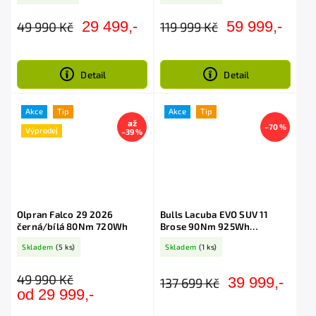
29 499,-
59 999,-
49 990 Kč
119 999 Kč
Detail
Detail
Akce
Tip
Akce
Tip
až
–70 %
Výprodej
–39 %
Olpran Falco 29 2026
Bulls Lacuba EVO SUV 11
černá/bílá 80Nm 720Wh
Brose 90Nm 925Wh
Shimano XT 1x11
Skladem
(5 ks)
Skladem
(1 ks)
49 990 Kč
39 999,-
137 699 Kč
od 29 999,-