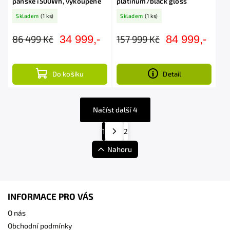
pánské i500Wh, vykoupené
platinum/black gloss
Skladem
(1 ks)
Skladem
(1 ks)
34 999,-
84 999,-
86 499 Kč
157 999 Kč
Do košíku
Detail
Načíst další 4
1
2
Nahoru
INFORMACE PRO VÁS
O nás
Obchodní podmínky