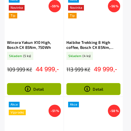
–59 %
–56 %
Novinka
Novinka
Tip
Tip
Winora Yakun X10 High,
Haibike Trekking 8 High
Bosch CX 85Nm, 750Wh
coffee, Bosch CX 85Nm,
750Wh
Skladem
(5 ks)
Skladem
(4 ks)
44 999,-
49 999,-
109 999 Kč
113 999 Kč
Detail
Detail
Akce
Akce
–51 %
–58 %
Výprodej