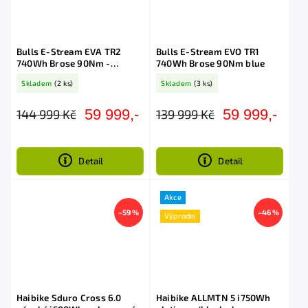
Bulls E-Stream EVA TR2
Bulls E-Stream EVO TR1
740Wh Brose 90Nm -
740Wh Brose 90Nm blue
Red/Grey/Black
Skladem
(2 ks)
Skladem
(3 ks)
59 999,-
59 999,-
144 999 Kč
139 999 Kč
Detail
Detail
Akce
–59 %
–46 %
Výprodej
Haibike Sduro Cross 6.0
Haibike ALLMTN 5 i750Wh