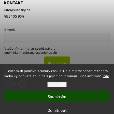
KONTAKT
info
@
bradsky.cz
485 105 954
E-mail
Vložením e-mailu souhlasíte s
podmínkami ochrany osobních údajů
Přihlásit se
Tento web používá soubory cookie. Dalším procházením tohoto
webu vyjadřujete souhlas s jejich používáním.. Více informací
zde
.
Nastavení
Souhlasím
Copyright 2026
Bradsky.cz
. Všechna práva vyhrazena.
Upravit nastavení cookies
Odmítnout
Vytvořil
Shoptet
| Design
Shoptak.cz