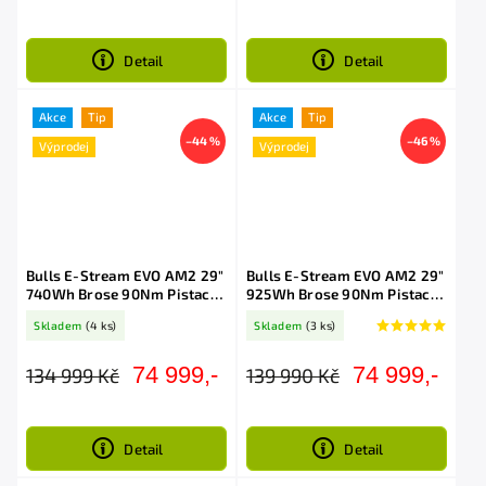
Detail
Detail
Akce
Tip
Akce
Tip
–44 %
–46 %
Výprodej
Výprodej
Bulls E-Stream EVO AM2 29"
Bulls E-Stream EVO AM2 29"
740Wh Brose 90Nm Pistacio
925Wh Brose 90Nm Pistacio
Black
Black
Skladem
(4 ks)
Skladem
(3 ks)
74 999,-
74 999,-
134 999 Kč
139 990 Kč
Detail
Detail