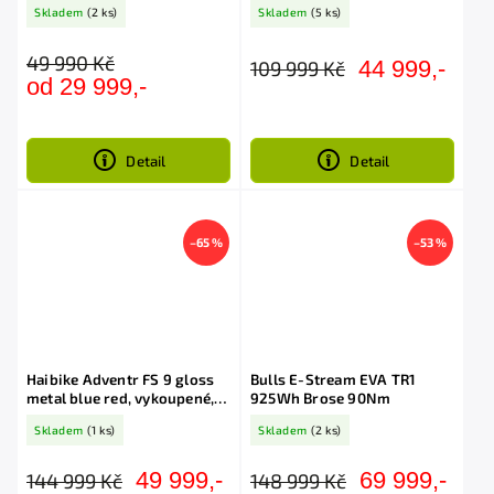
Skladem
(2 ks)
Skladem
(5 ks)
49 990 Kč
44 999,-
109 999 Kč
od 29 999,-
Detail
Detail
–65 %
–53 %
Haibike Adventr FS 9 gloss
Bulls E-Stream EVA TR1
metal blue red, vykoupené,
925Wh Brose 90Nm
286km
Skladem
(1 ks)
Skladem
(2 ks)
49 999,-
69 999,-
144 999 Kč
148 999 Kč