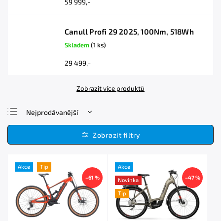
59 999,-
Canull Profi 29 2025, 100Nm, 518Wh
Skladem
(1 ks)
29 499,-
Zobrazit více produktů
Nejprodávanější
Nejlevnější
Nejdražší
Abecedně
Akce
Tip
Akce
–61 %
–47 %
Novinka
Tip