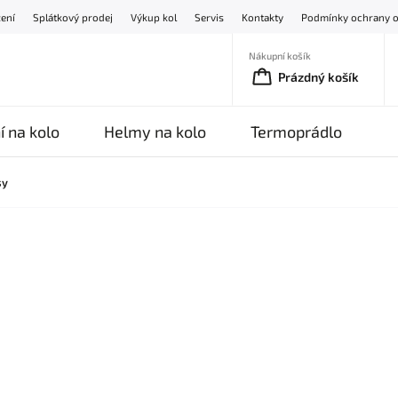
žení
Splátkový prodej
Výkup kol
Servis
Kontakty
Podmínky ochrany o
Nákupní košík
Prázdný košík
í na kolo
Helmy na kolo
Termoprádlo
O
sy