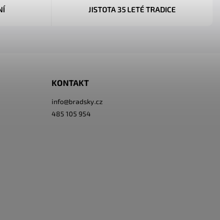
NÍ
JISTOTA 35 LETÉ TRADICE
KONTAKT
info
@
bradsky.cz
485 105 954