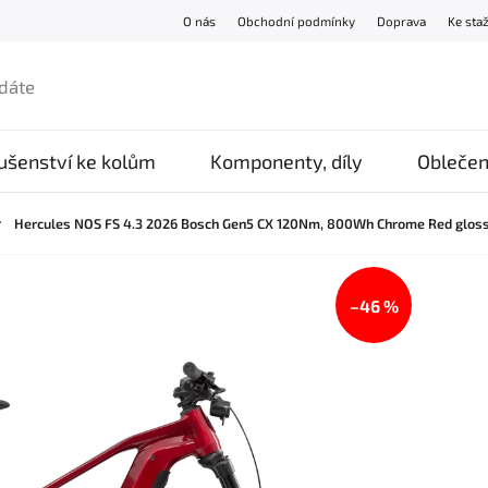
O nás
Obchodní podmínky
Doprava
Ke sta
lušenství ke kolům
Komponenty, díly
Oblečen
/
Hercules NOS FS 4.3 2026 Bosch Gen5 CX 120Nm, 800Wh Chrome Red glos
–46 %