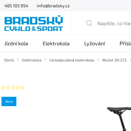
485 105 954
info@bradsky.cz
Jízdní kola
Elektrokola
Lyžování
Přís
Domů
/
Elektrokola
/
Celoodpružená elektrokola
/
Mullet 29/27,5
Značka:
Hercules
Neohodnoceno
Akce