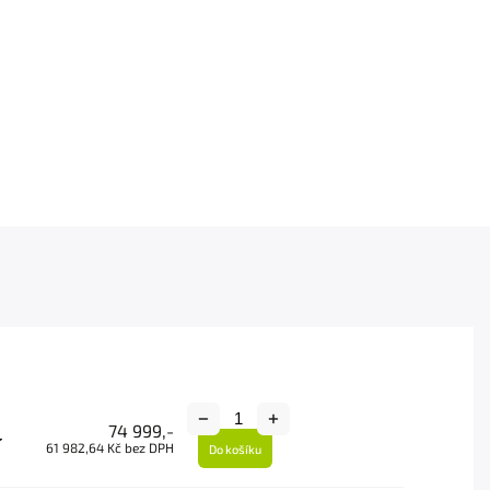
74 999,-
-
61 982,64 Kč bez DPH
Do košíku