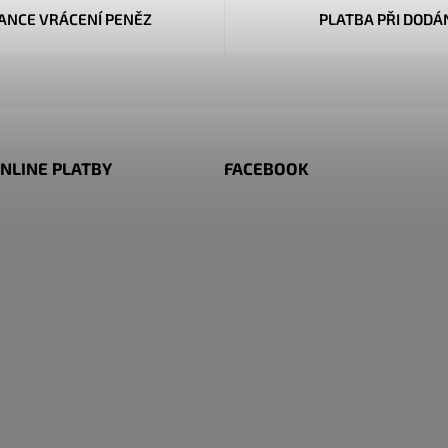
ANCE VRÁCENÍ PENĚZ
PLATBA PŘI DODÁ
NLINE PLATBY
FACEBOOK