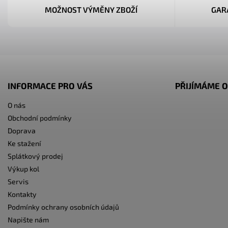
MOŽNOST VÝMĚNY ZBOŽÍ
GAR
INFORMACE PRO VÁS
PŘIJÍMÁME O
O nás
Obchodní podmínky
Doprava
Ke stažení
Splátkový prodej
Výkup kol
Servis
Kontakty
Podmínky ochrany osobních údajů
Napište nám