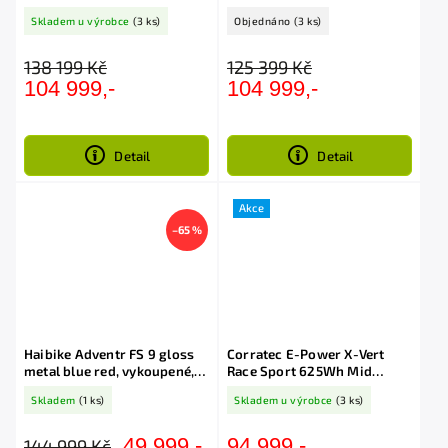
41 2026
white/blue/gold 2026
Skladem u výrobce
(3 ks)
Objednáno
(3 ks)
138 199 Kč
125 399 Kč
104 999,-
104 999,-
Detail
Detail
Akce
–65 %
Haibike Adventr FS 9 gloss
Corratec E-Power X-Vert
metal blue red, vykoupené,
Race Sport 625Wh Mid
286km
Orange, Gray Silver
Skladem
(1 ks)
Skladem u výrobce
(3 ks)
94 999,-
49 999,-
144 999 Kč