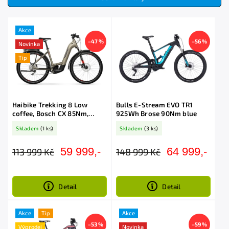
Nejdražší
Abecedně
Akce
–47 %
–56 %
Novinka
Tip
Haibike Trekking 8 Low
Bulls E-Stream EVO TR1
coffee, Bosch CX 85Nm,
925Wh Brose 90Nm blue
750Wh
Skladem
(1 ks)
Skladem
(3 ks)
59 999,-
64 999,-
113 999 Kč
148 999 Kč
Detail
Detail
Akce
Tip
Akce
–53 %
–59 %
Výprodej
Novinka