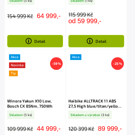
Skladem
(5 ks)
Skladem
(1 ks)
115 999 Kč
64 999,-
154 999 Kč
od 59 999,-
Detail
Detail
Akce
Akce
–59 %
–25 %
Novinka
Tip
Winora Yakun X10 Low,
Haibike ALLTRACK 11 ABS
Bosch CX 85Nm, 750Wh
27,5 High blue/titan/yellow
2026
Skladem
(5 ks)
Skladem u výrobce
(3 ks)
44 999,-
89 999,-
109 999 Kč
120 399 Kč