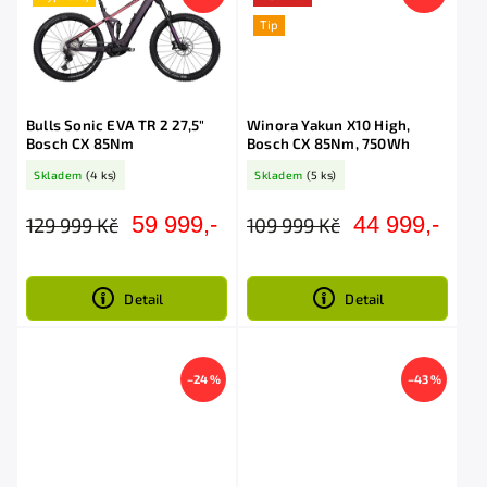
Tip
Bulls Sonic EVA TR 2 27,5"
Winora Yakun X10 High,
Bosch CX 85Nm
Bosch CX 85Nm, 750Wh
Skladem
(4 ks)
Skladem
(5 ks)
59 999,-
44 999,-
129 999 Kč
109 999 Kč
Detail
Detail
–24 %
–43 %