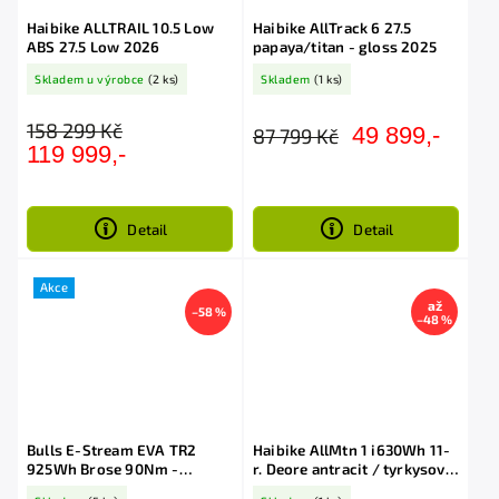
Haibike ALLTRAIL 10.5 Low
Haibike AllTrack 6 27.5
ABS 27.5 Low 2026
papaya/titan - gloss 2025
Skladem u výrobce
(2 ks)
Skladem
(1 ks)
158 299 Kč
49 899,-
87 799 Kč
119 999,-
Detail
Detail
Akce
až
–58 %
–48 %
Bulls E-Stream EVA TR2
Haibike AllMtn 1 i630Wh 11-
925Wh Brose 90Nm -
r. Deore antracit / tyrkysová
Red/Grey/Black
akce Black Friday