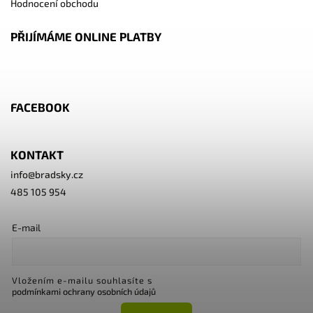
Hodnocení obchodu
PŘIJÍMÁME ONLINE PLATBY
FACEBOOK
KONTAKT
info
@
bradsky.cz
485 105 954
E-mail
Vložením e-mailu souhlasíte s
podmínkami ochrany osobních údajů