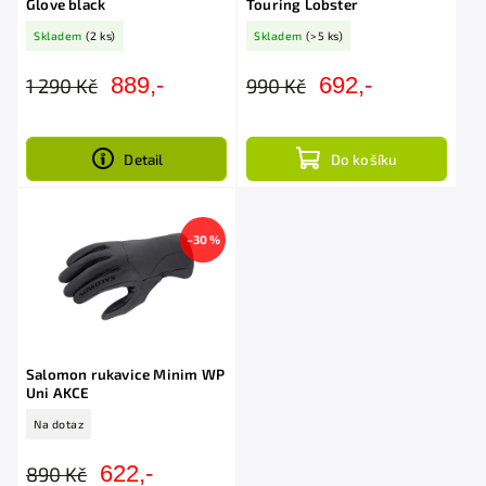
Glove black
Touring Lobster
Skladem
(2 ks)
Skladem
(>5 ks)
889,-
692,-
1 290 Kč
990 Kč
Detail
Do košíku
–30 %
Salomon rukavice Minim WP
Uni AKCE
Na dotaz
622,-
890 Kč