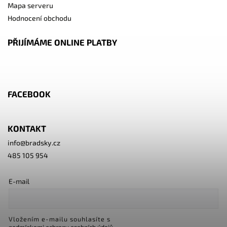
Mapa serveru
Hodnocení obchodu
PŘIJÍMÁME ONLINE PLATBY
FACEBOOK
KONTAKT
info
@
bradsky.cz
485 105 954
E-mail
Vložením e-mailu souhlasíte s