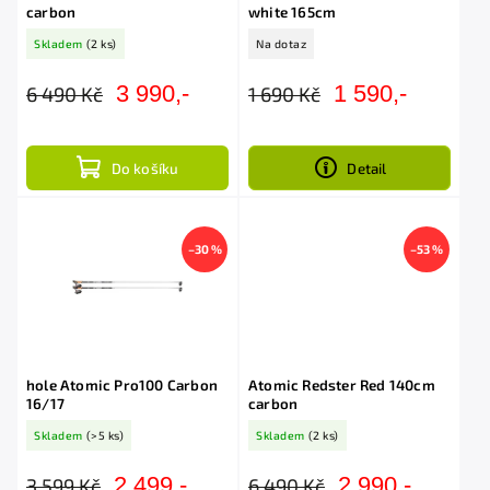
carbon
white 165cm
Skladem
(2 ks)
Na dotaz
3 990,-
1 590,-
6 490 Kč
1 690 Kč
Do košíku
Detail
–30 %
–53 %
hole Atomic Pro100 Carbon
Atomic Redster Red 140cm
16/17
carbon
Skladem
(>5 ks)
Skladem
(2 ks)
2 499,-
2 990,-
3 599 Kč
6 490 Kč