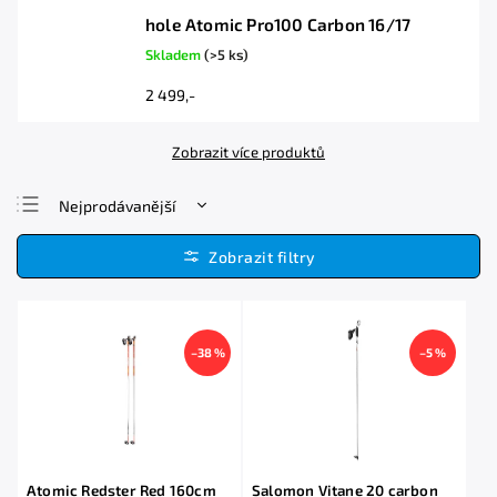
hole Atomic Pro100 Carbon 16/17
Skladem
(>5 ks)
2 499,-
Zobrazit více produktů
Nejprodávanější
Nejlevnější
Nejdražší
Abecedně
–38 %
–5 %
Atomic Redster Red 160cm
Salomon Vitane 20 carbon