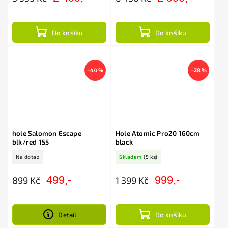
Do košíku
Do košíku
–44 %
–28 %
hole Salomon Escape
Hole Atomic Pro20 160cm
blk/red 155
black
Na dotaz
Skladem
(5 ks)
499,-
999,-
899 Kč
1 399 Kč
Detail
Do košíku