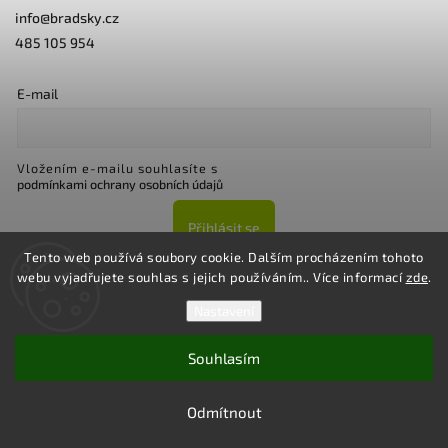
info
@
bradsky.cz
485 105 954
E-mail
Vložením e-mailu souhlasíte s
podmínkami ochrany osobních údajů
Přihlásit se
Tento web používá soubory cookie. Dalším procházením tohoto
webu vyjadřujete souhlas s jejich používáním.. Více informací
zde
.
Nastavení
Souhlasím
Copyright 2026
Bradsky.cz
. Všechna práva vyhrazena.
Upravit nastavení cookies
Odmítnout
Vytvořil
Shoptet
| Design
Shoptak.cz