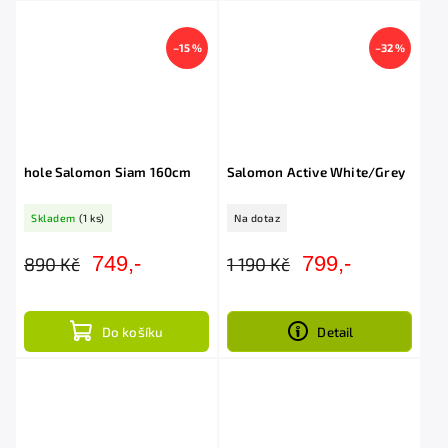
–15 %
–32 %
hole Salomon Siam 160cm
Salomon Active White/Grey
Skladem
(1 ks)
Na dotaz
749,-
799,-
890 Kč
1 190 Kč
Do košíku
Detail