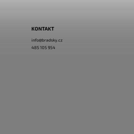
KONTAKT
info
@
bradsky.cz
485 105 954