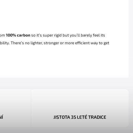
from
100% carbon
so it’s super rigid but you’ll barely feel its
lity. There’s no lighter, stronger or more efficient way to get
NÍ
JISTOTA 35 LETÉ TRADICE