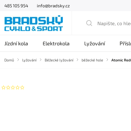
485 105 954
info@bradsky.cz
Jízdní kola
Elektrokola
Lyžování
Přís
Domů
/
Lyžování
/
Běžecké lyžování
/
běžecké hole
/
Atomic Red
Značka:
Atomic
Neohodnoceno