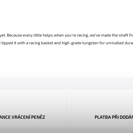
yet. Because every little helps when you’re racing, we’ve made the shaft 
tipped it with a racing basket and high-grade tungsten for unrivalled durabi
ANCE VRÁCENÍ PENĚZ
PLATBA PŘI DODÁ