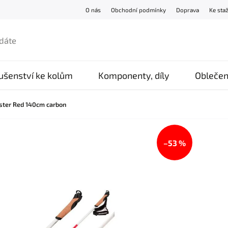
O nás
Obchodní podmínky
Doprava
Ke sta
lušenství ke kolům
Komponenty, díly
Oblečen
ster Red 140cm carbon
–53 %