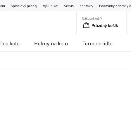
žení
Splátkový prodej
Výkup kol
Servis
Kontakty
Podmínky ochrany o
Nákupní košík
Prázdný košík
í na kolo
Helmy na kolo
Termoprádlo
O