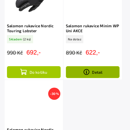
Salomon rukavice Nordic
Salomon rukavice Minim WP
Touring Lobster
Uni AKCE
Skladem
(2 ks)
Na dotaz
692,-
622,-
990 Kč
890 Kč
Do košíku
Detail
–30 %
Salomon rukavice Nordic