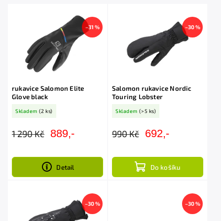
Abecedně
–31 %
–30 %
rukavice Salomon Elite
Salomon rukavice Nordic
Glove black
Touring Lobster
Skladem
(2 ks)
Skladem
(>5 ks)
889,-
692,-
1 290 Kč
990 Kč
Detail
Do košíku
–30 %
–30 %