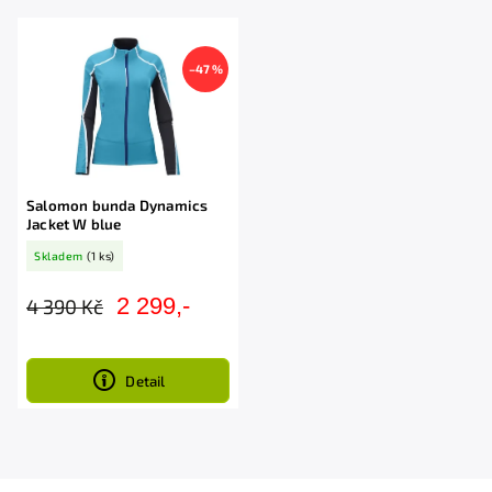
Abecedně
–47 %
Salomon bunda Dynamics
Jacket W blue
Skladem
(1 ks)
2 299,-
4 390 Kč
Detail