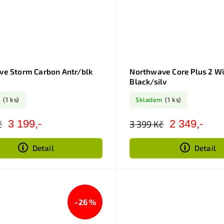
e Storm Carbon Antr/blk
Northwave Core Plus 2 W
Black/silv
m
(1 ks)
Skladem
(1 ks)
3 199,-
2 349,-
č
3 399 Kč
Detail
Detail
–26 %