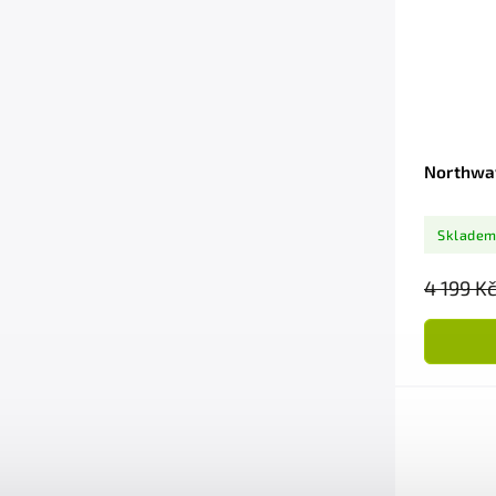
Northwa
Sklade
4 199 K