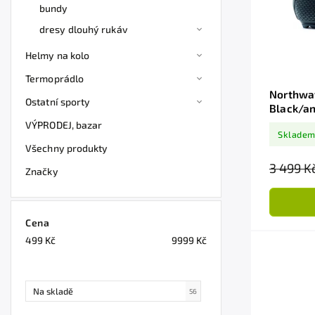
bundy
dresy dlouhý rukáv
Helmy na kolo
Termoprádlo
Northwav
Ostatní sporty
Black/an
VÝPRODEJ, bazar
Sklade
Všechny produkty
3 499 K
Značky
Cena
499
Kč
9999
Kč
Na skladě
56