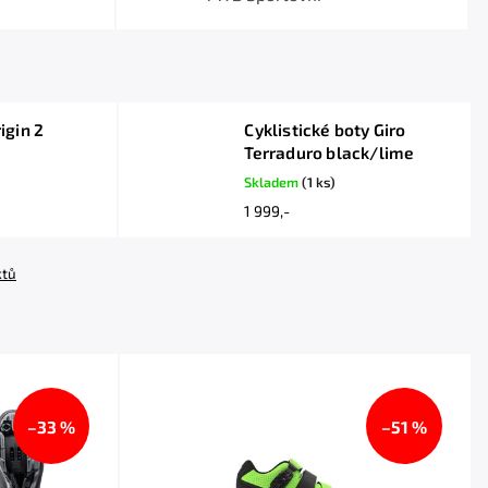
igin 2
Cyklistické boty Giro
Terraduro black/lime
Skladem
(1 ks)
1 999,-
ktů
–33 %
–51 %