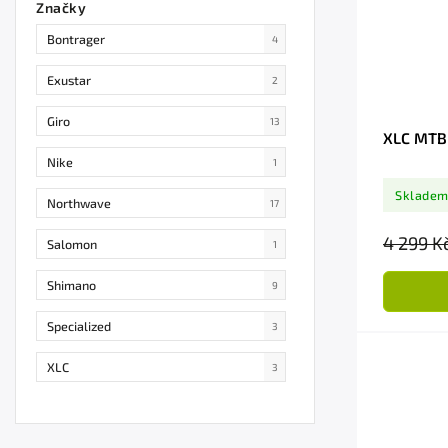
Značky
Bontrager
4
Exustar
2
Giro
13
XLC MTB 
Nike
1
Sklade
Northwave
17
4 299 K
Salomon
1
Shimano
9
Specialized
3
XLC
3