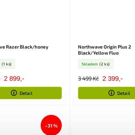
ve Razer Black/honey
Northwave Origin Plus 2
Black/Yellow Fluo
m
(1 ks)
Skladem
(2 ks)
2 899,-
2 399,-
č
3 499 Kč
Detail
Detail
–31 %