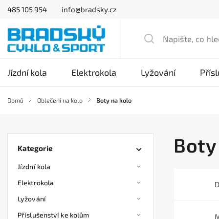
485 105 954
info@bradsky.cz
Jízdní kola
Elektrokola
Lyžování
Přís
Domů
/
Oblečení na kolo
/
Boty na kolo
Boty
Kategorie
Jízdní kola
Elektrokola
D
Lyžování
Příslušenství ke kolům
M