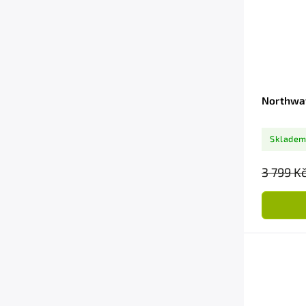
Northwav
Sklade
3 799 K