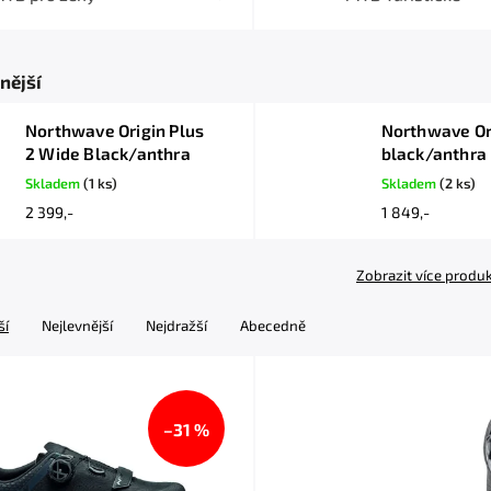
nější
Northwave Origin Plus
Northwave Or
2 Wide Black/anthra
black/anthra
Skladem
(1 ks)
Skladem
(2 ks)
2 399,-
1 849,-
Zobrazit více produ
ší
Nejlevnější
Nejdražší
Abecedně
–31 %