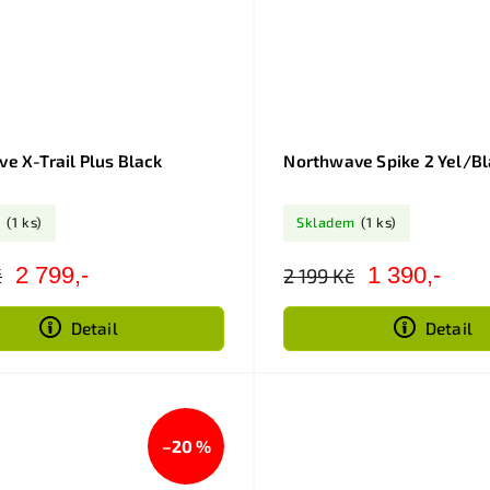
e X-Trail Plus Black
Northwave Spike 2 Yel/B
m
(1 ks)
Skladem
(1 ks)
2 799,-
1 390,-
č
2 199 Kč
Detail
Detail
–20 %