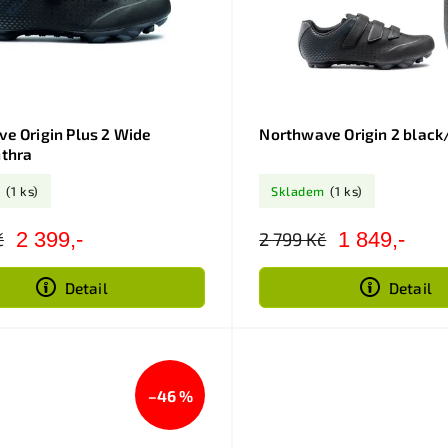
e Origin Plus 2 Wide
Northwave Origin 2 black
thra
m
(1 ks)
Skladem
(1 ks)
2 399,-
1 849,-
č
2 799 Kč
Detail
Detail
–46 %