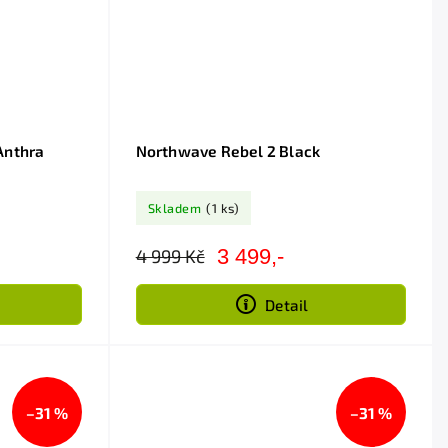
Anthra
Northwave Rebel 2 Black
Skladem
(1 ks)
3 499,-
4 999 Kč
Detail
–31 %
–31 %