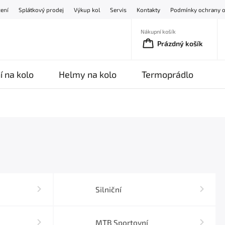
žení
Splátkový prodej
Výkup kol
Servis
Kontakty
Podmínky ochrany o
Nákupní košík
Prázdný košík
í na kolo
Helmy na kolo
Termoprádlo
O
Silniční
MTB Sportovní