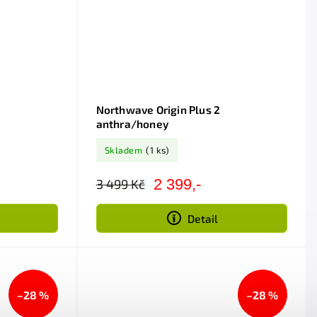
Northwave Origin Plus 2
anthra/honey
Skladem
(1 ks)
2 399,-
3 499 Kč
Detail
–28 %
–28 %