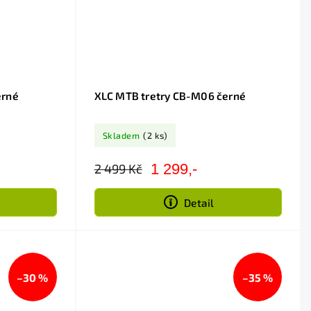
erné
XLC MTB tretry CB-M06 černé
Skladem
(2 ks)
1 299,-
2 499 Kč
Detail
–30 %
–35 %