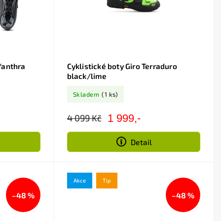
/anthra
Cyklistické boty Giro Terraduro
black/lime
Skladem
(1 ks)
1 999,-
4 099 Kč
Detail
Akce
Tip
–48 %
–48 %