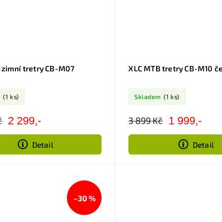
zimní tretry CB-M07
XLC MTB tretry CB-M10 č
m
(1 ks)
Skladem
(1 ks)
2 299,-
1 999,-
č
3 899 Kč
Detail
Detail
–30 %