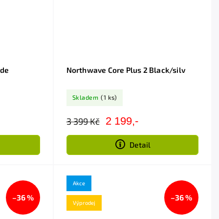
ide
Northwave Core Plus 2 Black/silv
Skladem
(1 ks)
2 199,-
3 399 Kč
Detail
Akce
–36 %
–36 %
Výprodej