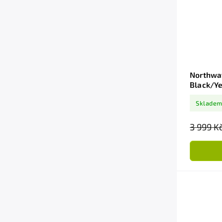
Northwav
Black/Ye
Sklade
3 999 K