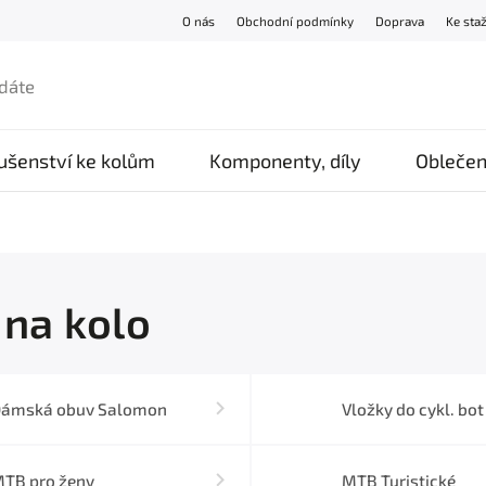
O nás
Obchodní podmínky
Doprava
Ke sta
lušenství ke kolům
Komponenty, díly
Oblečen
 na kolo
ámská obuv Salomon
Vložky do cykl. bot
TB pro ženy
MTB Turistické