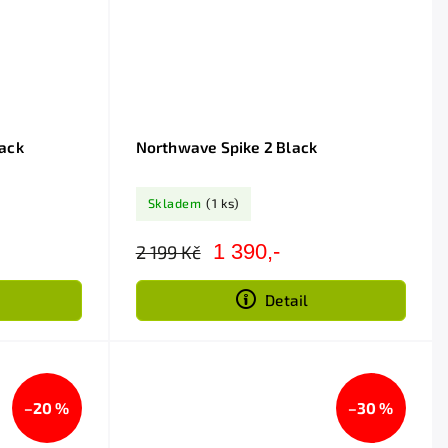
lack
Northwave Spike 2 Black
Skladem
(1 ks)
1 390,-
2 199 Kč
Detail
–20 %
–30 %