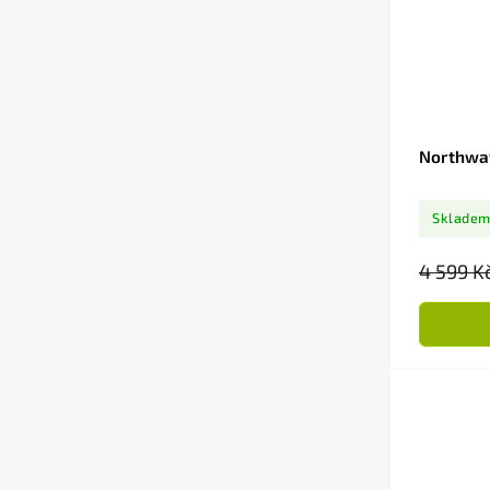
Northwav
Sklade
4 599 K