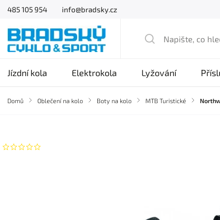
485 105 954
info@bradsky.cz
Jízdní kola
Elektrokola
Lyžování
Přís
Domů
/
Oblečení na kolo
/
Boty na kolo
/
MTB Turistické
/
Northw
Značka:
Northwave
Neohodnoceno