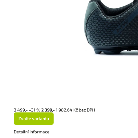
3 499,-
–31 %
2 399,-
1 982,64 Kč bez DPH
Zvolte variantu
Detailní informace