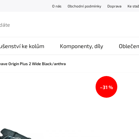
O nás
Obchodní podmínky
Doprava
Ke sta
lušenství ke kolům
Komponenty, díly
Oblečen
ave Origin Plus 2 Wide Black/anthra
–31 %