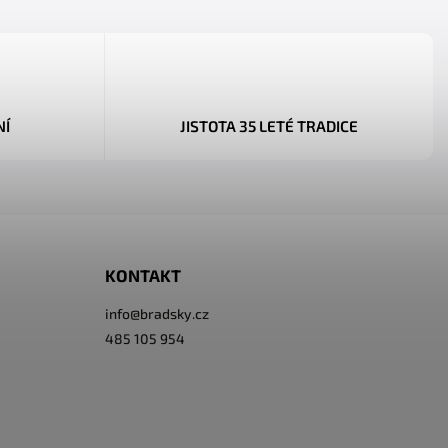
NÍ
JISTOTA 35 LETÉ TRADICE
KONTAKT
info
@
bradsky.cz
485 105 954