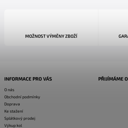
MOŽNOST VÝMĚNY ZBOŽÍ
GAR
INFORMACE PRO VÁS
PŘIJÍMÁME O
O nás
Obchodní podmínky
Doprava
Ke stažení
Splátkový prodej
Výkup kol