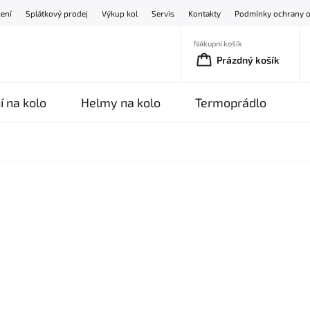
žení
Splátkový prodej
Výkup kol
Servis
Kontakty
Podmínky ochrany o
Nákupní košík
Prázdný košík
í na kolo
Helmy na kolo
Termoprádlo
O