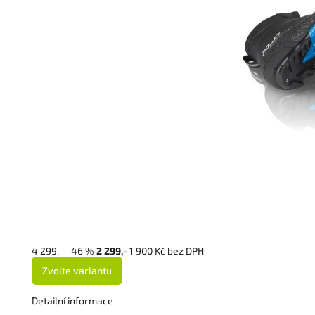
4 299,-
–46 %
2 299,-
1 900 Kč bez DPH
Zvolte variantu
Detailní informace