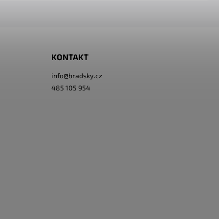
KONTAKT
info
@
bradsky.cz
485 105 954