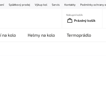
žení
Splátkový prodej
Výkup kol
Servis
Kontakty
Podmínky ochrany o
Nákupní košík
Prázdný košík
í na kolo
Helmy na kolo
Termoprádlo
O