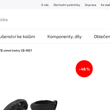
O nás
Obchodní podmínky
Doprava
Ke sta
lušenství ke kolům
Komponenty, díly
Oblečen
B zimní tretry CB-M07
–46 %