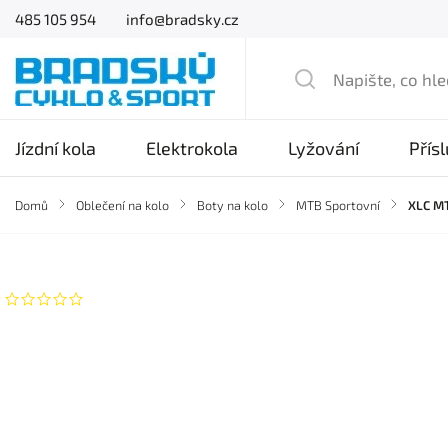
485 105 954
info@bradsky.cz
Jízdní kola
Elektrokola
Lyžování
Přís
Domů
/
Oblečení na kolo
/
Boty na kolo
/
MTB Sportovní
/
XLC MT
Značka:
XLC
Neohodnoceno