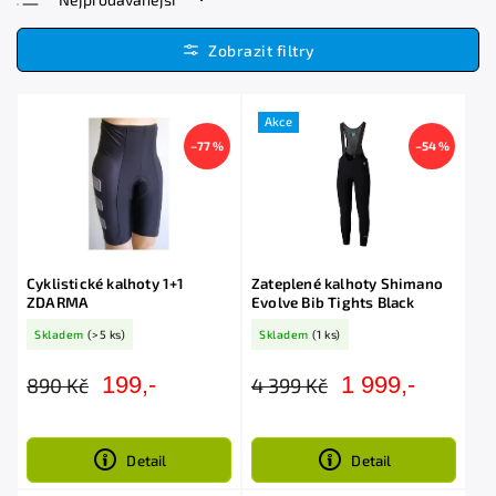
Nejlevnější
Nejdražší
Abecedně
Akce
–77 %
–54 %
Cyklistické kalhoty 1+1
Zateplené kalhoty Shimano
ZDARMA
Evolve Bib Tights Black
Skladem
(>5 ks)
Skladem
(1 ks)
199,-
1 999,-
890 Kč
4 399 Kč
Detail
Detail