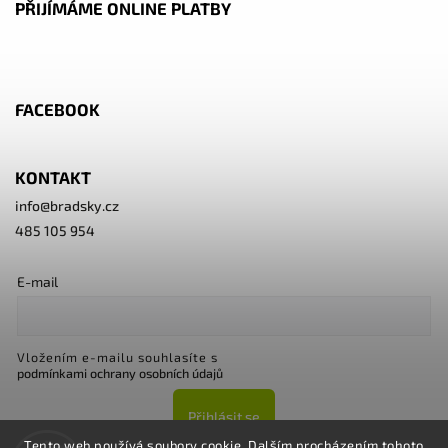
PŘIJÍMÁME ONLINE PLATBY
FACEBOOK
KONTAKT
info
@
bradsky.cz
485 105 954
E-mail
Vložením e-mailu souhlasíte s
podmínkami ochrany osobních údajů
Přihlásit se
Tento web používá soubory cookie. Dalším procházením tohoto