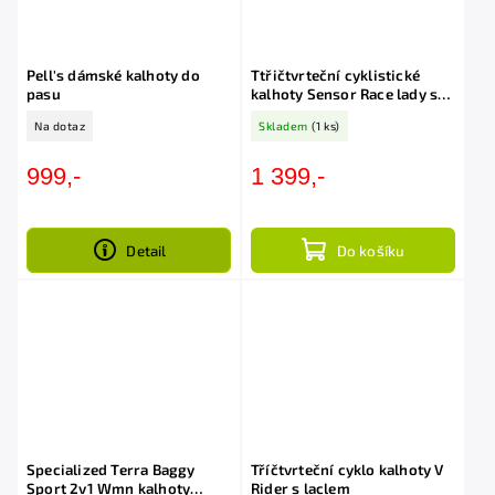
Pell's dámské kalhoty do
Ttřičtvrteční cyklistické
pasu
kalhoty Sensor Race lady s
výstelkou
Na dotaz
Skladem
(1 ks)
999,-
1 399,-
Detail
Do košíku
Specialized Terra Baggy
Tříčtvrteční cyklo kalhoty V
Sport 2v1 Wmn kalhoty
Rider s laclem