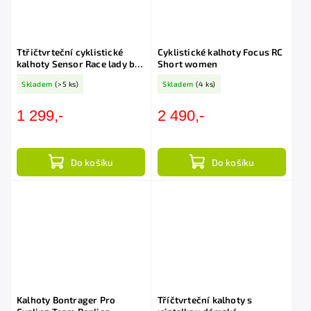
Ttřičtvrteční cyklistické
Cyklistické kalhoty Focus RC
kalhoty Sensor Race lady bez
Short women
výstelky
Skladem
(>5 ks)
Skladem
(4 ks)
1 299,-
2 490,-
Do košíku
Do košíku
Kalhoty Bontrager Pro
Tříčtvrteční kalhoty s