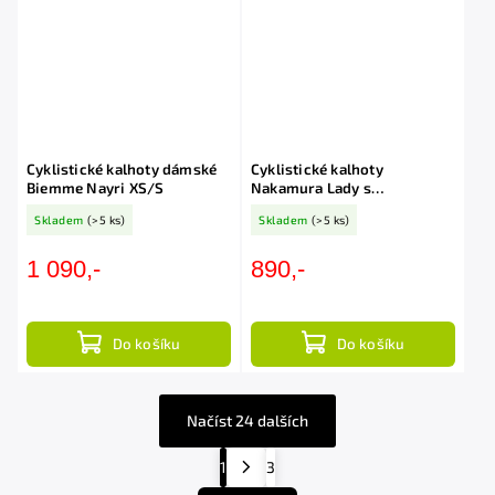
Cyklistické kalhoty dámské
Cyklistické kalhoty
Biemme Nayri XS/S
Nakamura Lady s
antibakteriální výstelkou
Skladem
(>5 ks)
Skladem
(>5 ks)
CoolMax
1 090,-
890,-
Do košíku
Do košíku
Načíst 24 dalších
1
3