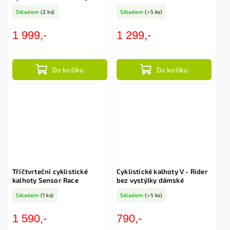
volné
Skladem
(2 ks)
Skladem
(>5 ks)
1 999,-
1 299,-
Do košíku
Do košíku
Tříčtvrteční cyklistické
Cyklistické kalhoty V - Rider
kalhoty Sensor Race
bez vystýlky dámské
Skladem
(1 ks)
Skladem
(>5 ks)
1 590,-
790,-