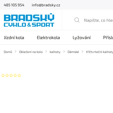
485 105 954
info@bradsky.cz
Jízdní kola
Elektrokola
Lyžování
Přís
Domů
/
Oblečení na kolo
/
kalhoty
/
Dámské
/
tříčtvrteční kalhot
Značka:
Sensor
Neohodnoceno