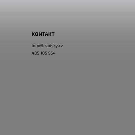
KONTAKT
info
@
bradsky.cz
485 105 954