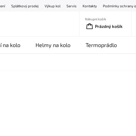
žení
Splátkový prodej
Výkup kol
Servis
Kontakty
Podmínky ochrany o
Nákupní košík
Prázdný košík
í na kolo
Helmy na kolo
Termoprádlo
O