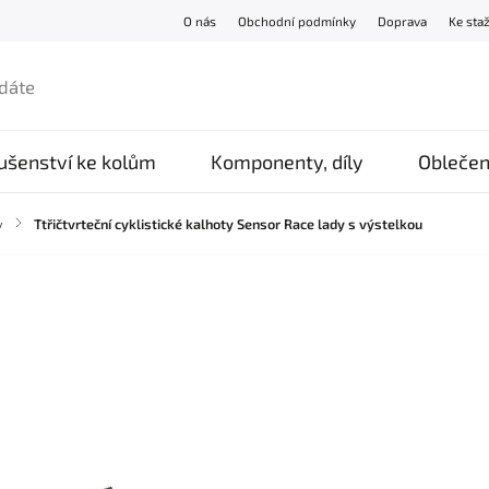
O nás
Obchodní podmínky
Doprava
Ke sta
lušenství ke kolům
Komponenty, díly
Oblečen
y
/
Ttřičtvrteční cyklistické kalhoty Sensor Race lady s výstelkou