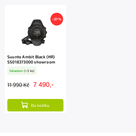
Abecedně
–37 %
Suunto Ambit Black (HR)
SS018373000 showroom
Skladem
(>5 ks)
7 490,-
11 990 Kč
Do košíku