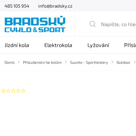
485 105 954
info@bradsky.cz
Jízdní kola
Elektrokola
Lyžování
Přís
Domů
/
Příslušenství ke kolům
/
Suunto - Sporttestery
/
Outdoor
/
Značka:
Suunto
Neohodnoceno