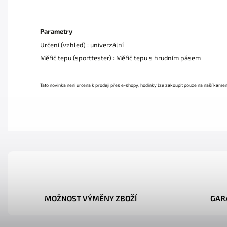
Parametry
Určení (vzhled) : univerzální
Měřič tepu (sporttester) : Měřič tepu s hrudním pásem
Tato novinka neni určena k prodeji přes e-shopy, hodinky lze zakoupit pouze na naší kame
MOŽNOST VÝMĚNY ZBOŽÍ
GAR