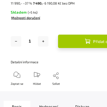
11 990,-
–37 %
7 490,-
6 190,08 Kč bez DPH
Skladem
(>5 ks)
Možnosti doručení
Přidat 
Detailní informace
Zeptat se
Hlídat
Sdílet
Popis
Hodnocení
Diskuze