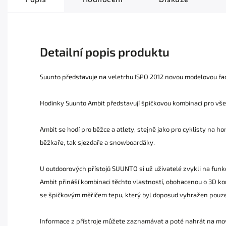
Detailní popis produktu
Suunto představuje na veletrhu ISPO 2012 novou modelovou řad
Hodinky Suunto Ambit představují špičkovou kombinaci pro všech
Ambit se hodí pro běžce a atlety, stejně jako pro cyklisty na hor
běžkaře, tak sjezdaře a snowboarďáky.
U outdoorových přístojů SUUNTO si už uživatelé zvykli na fun
Ambit přináší kombinaci těchto vlastností, obohacenou o 3D k
se špičkovým měřičem tepu, který byl doposud vyhražen pouz
Informace z přístroje můžete zaznamávat a poté nahrát na mov