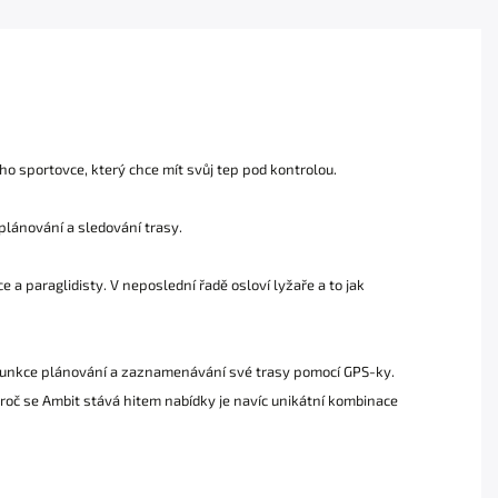
o sportovce, který chce mít svůj tep pod kontrolou.
plánování a sledování trasy.
ce a paraglidisty. V neposlední řadě osloví lyžaře a to jak
a funkce plánování a zaznamenávání své trasy pomocí GPS-ky.
roč se Ambit stává hitem nabídky je navíc unikátní kombinace