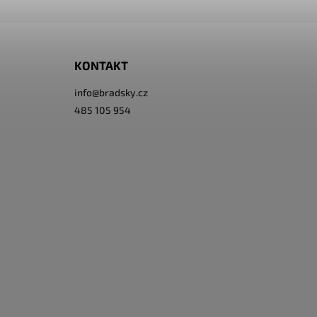
KONTAKT
info
@
bradsky.cz
485 105 954