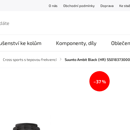
O nás
Obchodní podmínky
Doprava
Ke sta
lušenství ke kolům
Komponenty, díly
Oblečen
Cross sports s tepovou frekvencí
/
Suunto Ambit Black (HR) SS01837300
–37 %