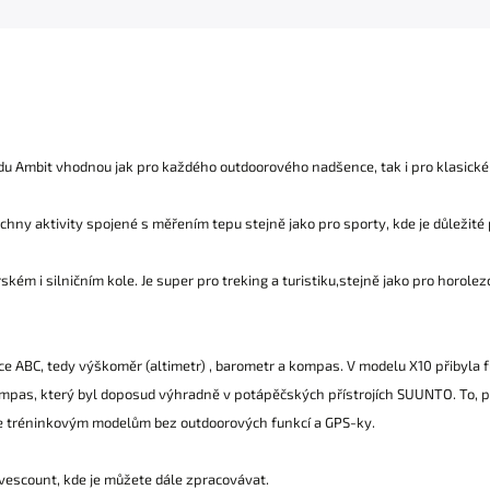
u Ambit vhodnou jak pro každého outdoorového nadšence, tak i pro klasickéh
ny aktivity spojené s měřením tepu stejně jako pro sporty, kde je důležité 
ském i silničním kole. Je super pro treking a turistiku,stejně jako pro horolez
kce ABC, tedy výškoměr (altimetr) , barometr a kompas. V modelu X10 přibyl
ompas, který byl doposud výhradně v potápěčských přístrojích SUUNTO. To, p
e tréninkovým modelům bez outdoorových funkcí a GPS-ky.
escount, kde je můžete dále zpracovávat.