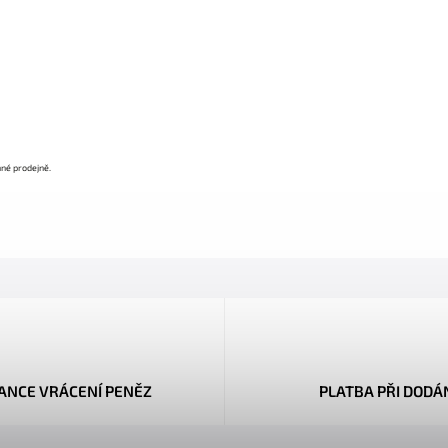
nné prodejně.
ANCE VRÁCENÍ PENĚZ
PLATBA PŘI DODÁ