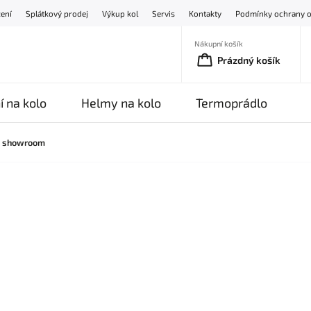
žení
Splátkový prodej
Výkup kol
Servis
Kontakty
Podmínky ochrany o
Nákupní košík
Prázdný košík
í na kolo
Helmy na kolo
Termoprádlo
O
0 showroom