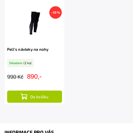
Abecedně
–10 %
Pell's návleky na nohy
Skladem
(2 ks)
890,-
990 Kč
Do košíku
INFORMACE PRO VÁS