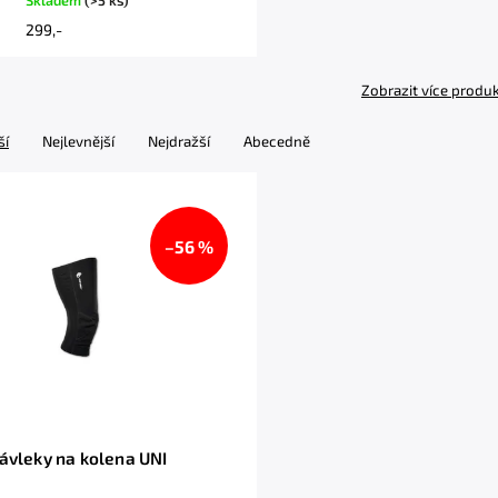
Skladem
(>5 ks)
299,-
Zobrazit více produ
ší
Nejlevnější
Nejdražší
Abecedně
–56 %
ávleky na kolena UNI