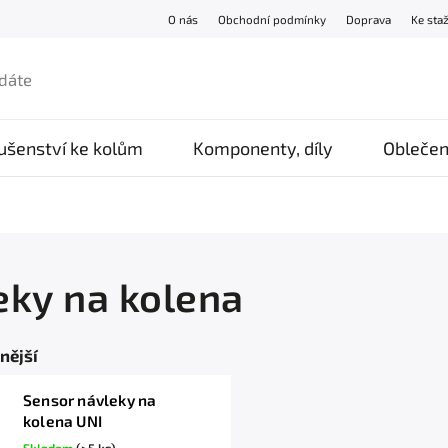
O nás
Obchodní podmínky
Doprava
Ke sta
lušenství ke kolům
Komponenty, díly
Oblečen
eky na kolena
nější
Sensor návleky na
kolena UNI