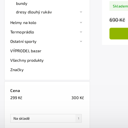
bundy
Sklade
dresy dlouhý rukáv
690 Kč
Helmy na kolo
Termoprádlo
Ostatní sporty
VÝPRODEJ, bazar
Všechny produkty
Značky
Cena
299
Kč
300
Kč
Na skladě
1