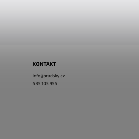
KONTAKT
info
@
bradsky.cz
485 105 954