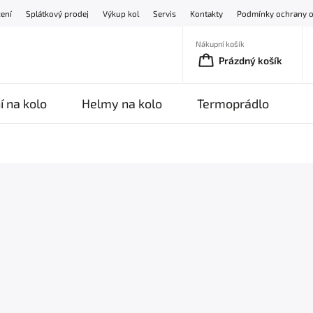
žení
Splátkový prodej
Výkup kol
Servis
Kontakty
Podmínky ochrany o
Nákupní košík
Prázdný košík
í na kolo
Helmy na kolo
Termoprádlo
O