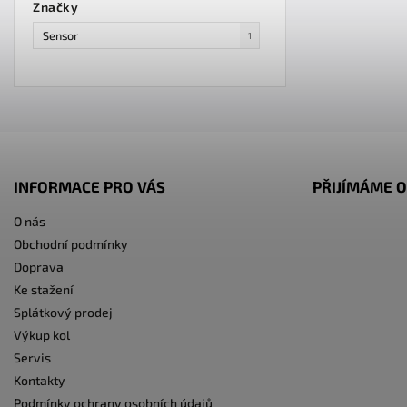
Značky
Sensor
1
INFORMACE PRO VÁS
PŘIJÍMÁME O
O nás
Obchodní podmínky
Doprava
Ke stažení
Splátkový prodej
Výkup kol
Servis
Kontakty
Podmínky ochrany osobních údajů