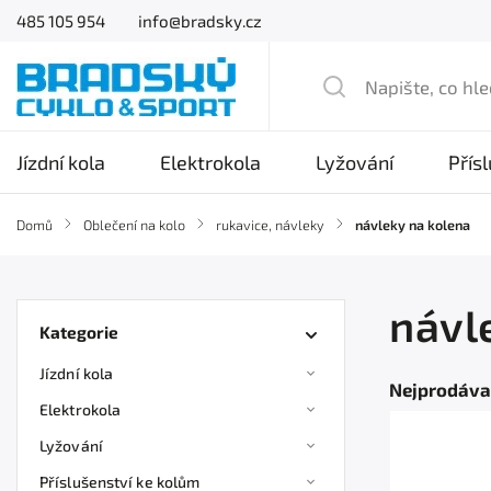
485 105 954
info@bradsky.cz
Jízdní kola
Elektrokola
Lyžování
Přís
Domů
/
Oblečení na kolo
/
rukavice, návleky
/
návleky na kolena
návl
Kategorie
Jízdní kola
Nejprodáva
Elektrokola
Lyžování
Příslušenství ke kolům