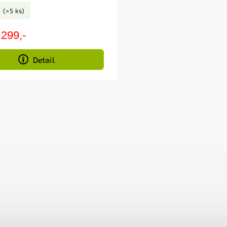
m
(>5 ks)
299,-
Detail