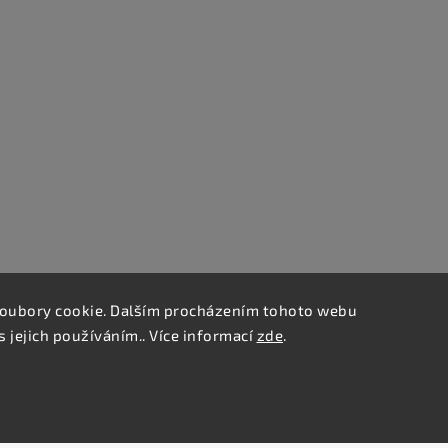
oubory cookie. Dalším procházením tohoto webu
s jejich používáním.. Více informací
zde
.
Copyright 2026
Bradsky.cz
. Všechna práva vyhrazena.
Upravit nastavení cookies
Vytvořil
Shoptet
| Design
Shoptak.cz