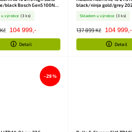
ue/black Bosch Gen5 100Nm
black/ninja gold/grey 20
Gen5 100Nm 800Wh
 u výrobce
(3 ks)
Skladem u výrobce
(3 ks)
104 999,-
104 999,-
 Kč
137 899 Kč
Detail
Detail
–29 %