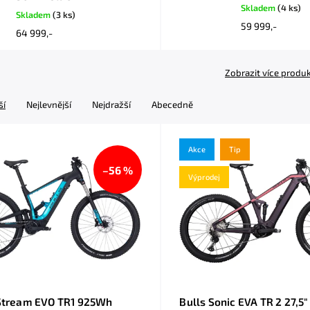
Skladem
(4 ks)
Skladem
(3 ks)
59 999,-
64 999,-
Zobrazit více produ
ší
Nejlevnější
Nejdražší
Abecedně
Akce
Tip
–56 %
Výprodej
-Stream EVO TR1 925Wh
Bulls Sonic EVA TR 2 27,5" Bosch C