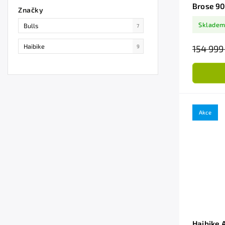
Brose 9
Značky
Sklade
Bulls
7
Haibike
9
154 999
Akce
Haibike 