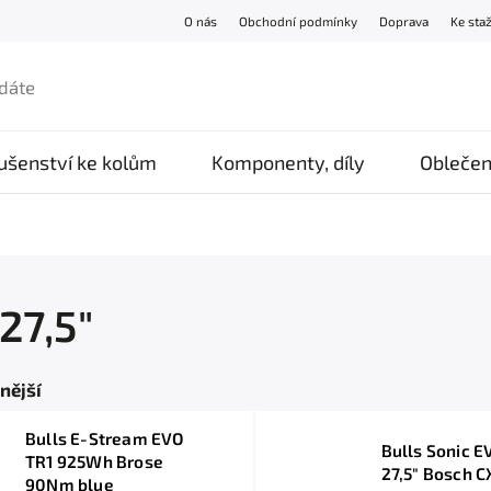
O nás
Obchodní podmínky
Doprava
Ke sta
lušenství ke kolům
Komponenty, díly
Oblečen
27,5"
nější
Bulls E-Stream EVO
Bulls Sonic E
TR1 925Wh Brose
27,5" Bosch 
90Nm blue