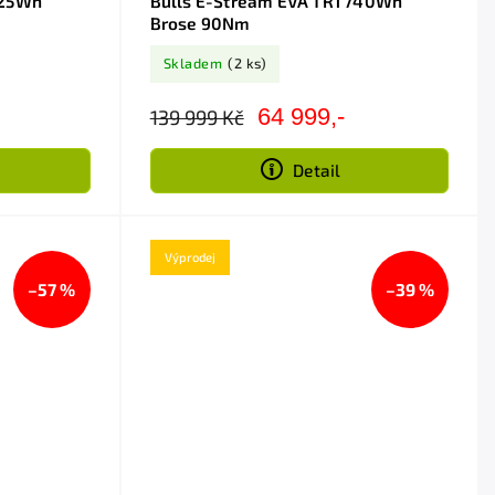
925Wh
Bulls E-Stream EVA TR1 740Wh
Brose 90Nm
Skladem
(2 ks)
64 999,-
139 999 Kč
Detail
Výprodej
–57 %
–39 %