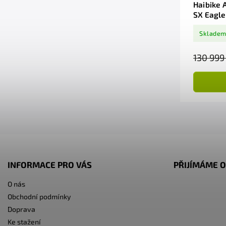
Haibike A
SX Eagle
Sklade
130 999
INFORMACE PRO VÁS
PŘIJÍMÁME O
O nás
Obchodní podmínky
Doprava
Ke stažení