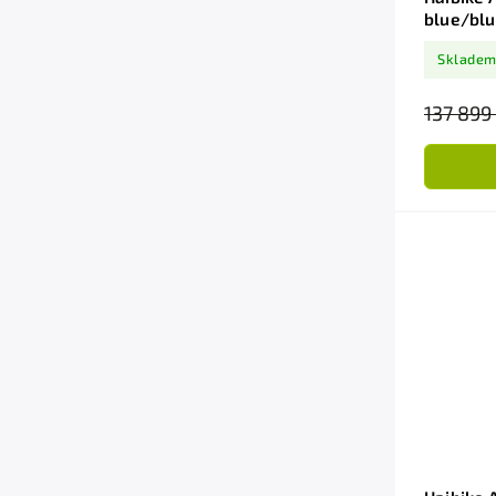
blue/bl
800Wh
Skladem
137 899