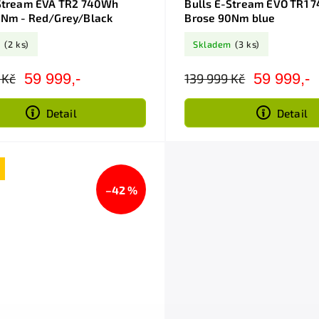
-Stream EVA TR2 740Wh
Bulls E-Stream EVO TR1 
0Nm - Red/Grey/Black
Brose 90Nm blue
m
(2 ks)
Skladem
(3 ks)
59 999,-
59 999,-
 Kč
139 999 Kč
Detail
Detail
–42 %