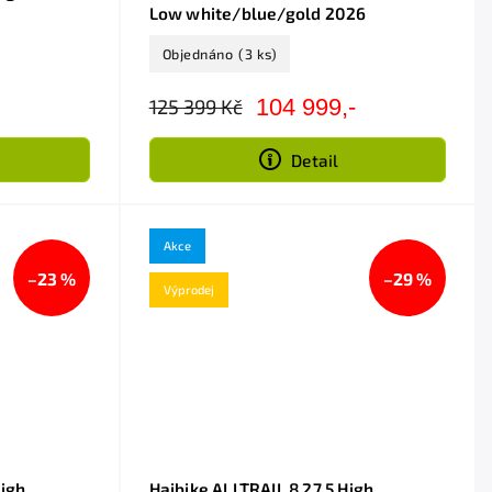
Low white/blue/gold 2026
Objednáno
(3 ks)
104 999,-
125 399 Kč
Detail
Akce
–23 %
–29 %
Výprodej
High
Haibike ALLTRAIL 8 27.5 High