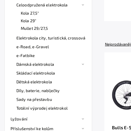
Celoodpružená elektrokola
Kola 27,5"
Kola 29"
Mullet 29/27,5
Elektrokola city, turistická, crossová
Nejprodávaněj
e-Road, e-Gravel
e-Fatbike
Dámská elektrokola
Skládací elektrokola
Dětská elektrokola
Díly, baterie, nabíječky
Sady na přestavbu
Totální výprodej elektrokol
Lyžování
Bulls E
Příslušenství ke kolům