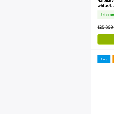
Haibike 
white/b
Skladem
125 399
Akce