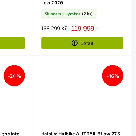
Low 2026
Skladem u výrobce
(2 ks)
119 999,-
158 299 Kč
Detail
–24 %
–16 %
igh slate
Haibike Haibike ALLTRAIL 8 Low 27.5