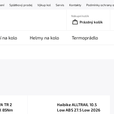
žení
Splátkový prodej
Výkup kol
Servis
Kontakty
Podmínky ochrany o
Nákupní košík
Prázdný košík
í na kolo
Helmy na kolo
Termoprádlo
O
VA TR 2
Haibike ALLTRAIL 10.5
CX 85Nm
Low ABS 27.5 Low 2026