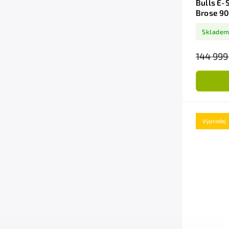
Bulls E
Brose 9
Sklade
144 999
Výprodej