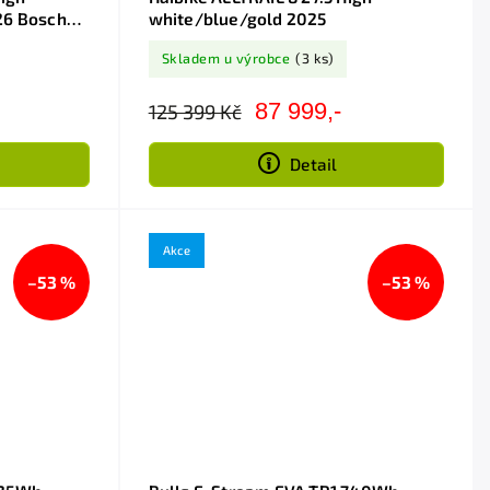
26 Bosch
white/blue/gold 2025
Skladem u výrobce
(3 ks)
87 999,-
125 399 Kč
Detail
Akce
–53 %
–53 %