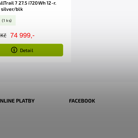
llTrail 7 27.5 i720Wh 12-r.
 silver/blk
m
(1 ks)
74 999,-
 Kč
Detail
NLINE PLATBY
FACEBOOK