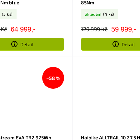
0Nm blue
85Nm
m
(3 ks)
Skladem
(4 ks)
64 999,-
59 999,-
 Kč
129 999 Kč
Detail
Detail
–58 %
-Stream EVA TR2 925Wh
Haibike ALLTRAIL 10 27.5 H