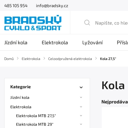
485 105 954
info@bradsky.cz
Jízdní kola
Elektrokola
Lyžování
Přís
Domů
/
Elektrokola
/
Celoodpružená elektrokola
/
Kola 27,5"
Kola 
Kategorie
Jízdní kola
Nejprodáva
Elektrokola
Elektrokola MTB 27,5"
Elektrokola MTB 29"