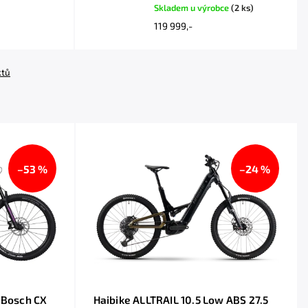
Skladem u výrobce
(2 ks)
119 999,-
ktů
–53 %
–24 %
X
Haibike ALLTRAIL 10.5 Low ABS 27.5