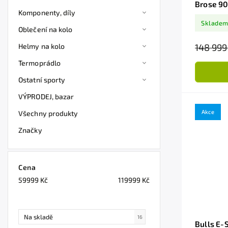
Brose 9
Komponenty, díly
Sklade
Oblečení na kolo
Helmy na kolo
148 999
Termoprádlo
Ostatní sporty
VÝPRODEJ, bazar
Akce
Všechny produkty
Značky
Cena
59999
Kč
119999
Kč
Na skladě
16
Bulls E