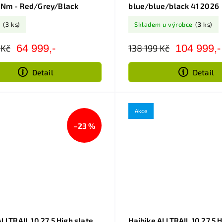
0Nm - Red/Grey/Black
blue/blue/black 41 2026
m
(3 ks)
Skladem u výrobce
(3 ks)
64 999,-
104 999,-
 Kč
138 199 Kč
Detail
Detail
Akce
–23 %
ALLTRAIL 10 27.5 High slate
Haibike ALLTRAIL 10 27.5 