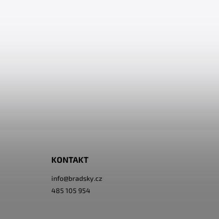
KONTAKT
info
@
bradsky.cz
485 105 954