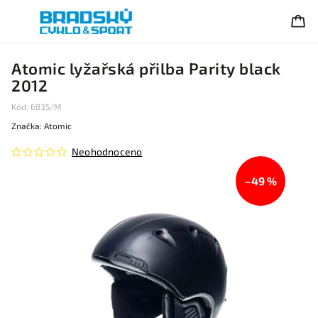
Atomic lyžařská přilba Parity black
2012
Kód:
6835/M
Značka:
Atomic
Neohodnoceno
–49 %