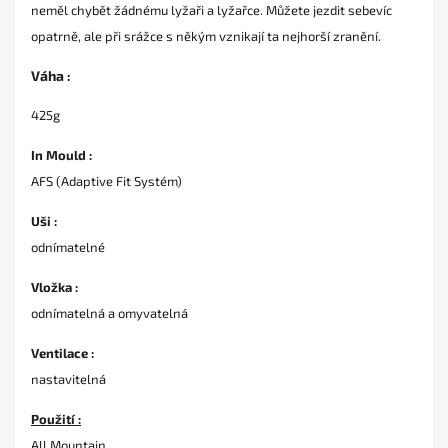
neměl chybět žádnému lyžaři a lyžařce. Můžete jezdit sebevíc
opatrně, ale při srážce s někým vznikají ta nejhorší zranění.
Váha :
425g
In Mould :
AFS (Adaptive Fit Systém)
Uši :
odnímatelné
Vložka :
odnímatelná a omyvatelná
Ventilace :
nastavitelná
Použití :
All Mountain