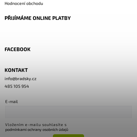
Hodnocení obchodu
PŘIJÍMÁME ONLINE PLATBY
FACEBOOK
KONTAKT
info
@
bradsky.cz
485 105 954
E-mail
Vložením e-mailu souhlasíte s
podmínkami ochrany osobních údajů