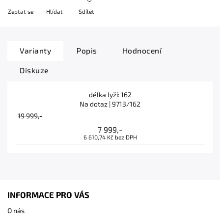
Zeptat se
Hlídat
Sdílet
Varianty
Popis
Hodnocení
Diskuze
délka lyží: 162
Na dotaz
| 9713/162
19 999,-
7 999,-
6 610,74 Kč bez DPH
INFORMACE PRO VÁS
O nás