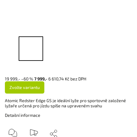
19 999,-
–60 %
7 999,-
6 610,74 Kč bez DPH
Zvolte variantu
Atomic Redster Edge GS je ideální lyže pro sportovně založené
lyžaře určená pro jízdu spíše na upraveném svahu
Detailní informace