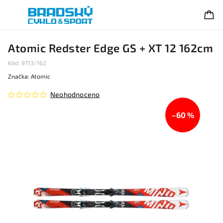
Atomic Redster Edge GS + XT 12 162cm
Kód:
9713/162
Značka:
Atomic
Neohodnoceno
–60 %