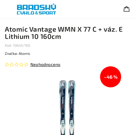
Atomic Vantage WMN X 77 C + váz. E
Lithium 10 160cm
Kód:
10645/160
Značka:
Atomic
Neohodnoceno
–46 %