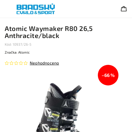
Atomic Waymaker R80 26,5
Anthracite/black
Kód:
10937/26-5
Značka:
Atomic
Neohodnoceno
–66 %