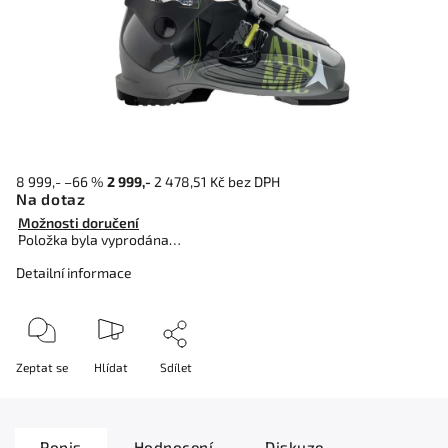
8 999,-
–66 %
2 999,-
2 478,51 Kč bez DPH
Na dotaz
Možnosti doručení
Položka byla vyprodána…
Detailní informace
Zeptat se
Hlídat
Sdílet
Popis
Hodnocení
Diskuze