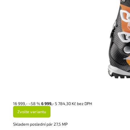
16 999,-
–58 %
6 999,-
5 784,30 Kč bez DPH
Zvolte variantu
Skladem poslední pár 27,5 MP