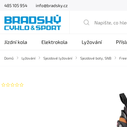
485 105 954
info@bradsky.cz
Jízdní kola
Elektrokola
Lyžování
Přís
Domů
/
Lyžování
/
Sjezdové lyžování
/
Sjezdové boty, SNB
/
Frees
Značka:
Atomic
Neohodnoceno