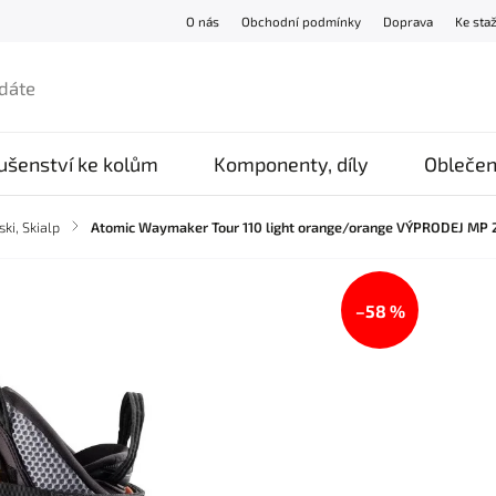
O nás
Obchodní podmínky
Doprava
Ke sta
lušenství ke kolům
Komponenty, díly
Oblečen
ki, Skialp
/
Atomic Waymaker Tour 110 light orange/orange VÝPRODEJ MP 
–58 %