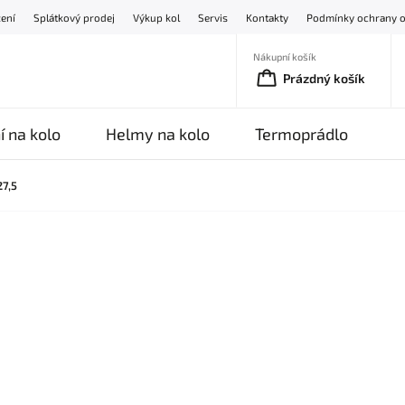
žení
Splátkový prodej
Výkup kol
Servis
Kontakty
Podmínky ochrany o
Nákupní košík
Prázdný košík
í na kolo
Helmy na kolo
Termoprádlo
O
27,5