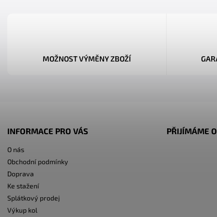
MOŽNOST VÝMĚNY ZBOŽÍ
GAR
INFORMACE PRO VÁS
PŘIJÍMÁME O
O nás
Obchodní podmínky
Doprava
Ke stažení
Splátkový prodej
Výkup kol