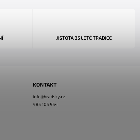
NÍ
JISTOTA 35 LETÉ TRADICE
KONTAKT
info
@
bradsky.cz
485 105 954