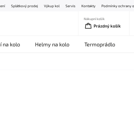
žení
Splátkový prodej
Výkup kol
Servis
Kontakty
Podmínky ochrany o
Nákupní košík
Prázdný košík
í na kolo
Helmy na kolo
Termoprádlo
O