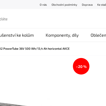
O nás
Obchodní podmínky
Doprava
Ke sta
lušenství ke kolům
Komponenty, díly
Oblečen
í I2 PowerTube 36V 500 Wh/13,4 Ah horizontal AKCE
–20 %