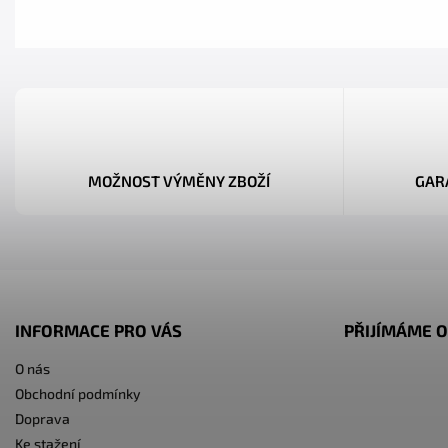
MOŽNOST VÝMĚNY ZBOŽÍ
GAR
INFORMACE PRO VÁS
PŘIJÍMÁME O
O nás
Obchodní podmínky
Doprava
Ke stažení