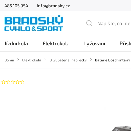
485 105 954
info@bradsky.cz
Jízdní kola
Elektrokola
Lyžování
Přís
Domů
/
Elektrokola
/
Díly, baterie, nabíječky
/
Baterie Bosch intern
Neohodnoceno