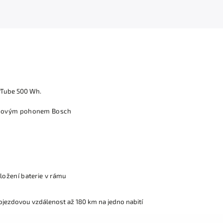
rTube 500 Wh.
tředovým pohonem Bosch
uložení baterie v rámu
dojezdovou vzdálenost až 180 km na jedno nabití