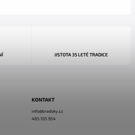
NÍ
JISTOTA 35 LETÉ TRADICE
KONTAKT
info
@
bradsky.cz
485 105 954