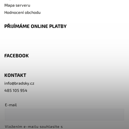
Mapa serveru
Hodnocení obchodu
PŘIJÍMÁME ONLINE PLATBY
FACEBOOK
KONTAKT
info
@
bradsky.cz
485 105 954
E-mail
Vložením e-mailu souhlasíte s