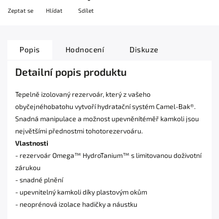
Zeptat se
Hlídat
Sdílet
Popis
Hodnocení
Diskuze
Detailní popis produktu
Tepelně izolovaný rezervoár, který z vašeho
obyčejnéhobatohu vytvoří hydratační systém Camel-Bak®.
Snadná manipulace a možnost upevněnítéměř kamkoli jsou
největšími přednostmi tohotorezervoáru.
Vlastnosti
- rezervoár Omega™ HydroTanium™ s limitovanou doživotní
zárukou
- snadné plnění
- upevnitelný kamkoli díky plastovým okům
- neoprénová izolace hadičky a náustku