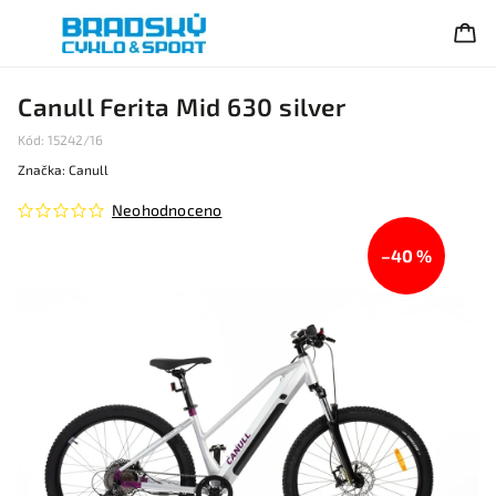
Canull Ferita Mid 630 silver
Kód:
15242/16
Značka:
Canull
Neohodnoceno
–40 %