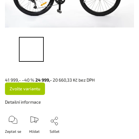
41 999,-
–40 %
24 999,-
20 660,33 Kč bez DPH
Zvolte variantu
Detailní informace
Zeptat se
Hlídat
Sdílet