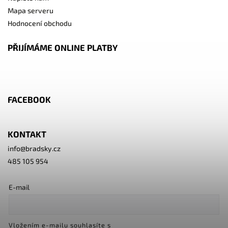
Mapa serveru
Hodnocení obchodu
PŘIJÍMÁME ONLINE PLATBY
FACEBOOK
KONTAKT
info
@
bradsky.cz
485 105 954
E-mail
Vložením e-mailu souhlasíte s