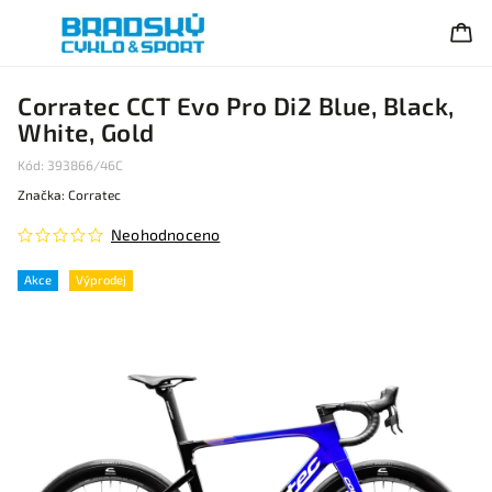
Corratec CCT Evo Pro Di2 Blue, Black,
White, Gold
Kód:
393866/46C
Značka:
Corratec
Neohodnoceno
Akce
Výprodej