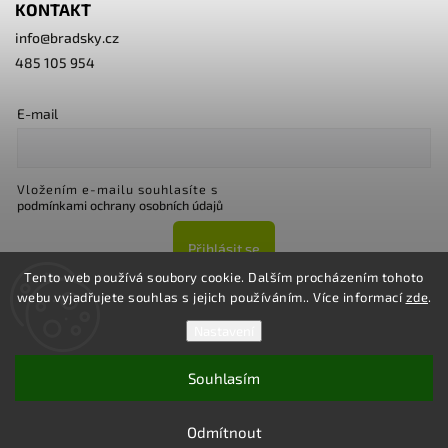
KONTAKT
info
@
bradsky.cz
485 105 954
E-mail
Vložením e-mailu souhlasíte s
podmínkami ochrany osobních údajů
Přihlásit se
Tento web používá soubory cookie. Dalším procházením tohoto
webu vyjadřujete souhlas s jejich používáním.. Více informací
zde
.
Nastavení
Souhlasím
Copyright 2026
Bradsky.cz
. Všechna práva vyhrazena.
Upravit nastavení cookies
Odmítnout
Vytvořil
Shoptet
| Design
Shoptak.cz