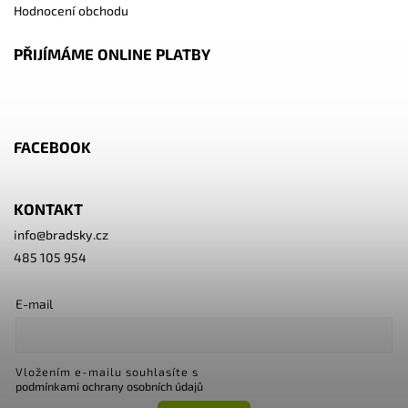
Hodnocení obchodu
PŘIJÍMÁME ONLINE PLATBY
FACEBOOK
KONTAKT
info
@
bradsky.cz
485 105 954
E-mail
Vložením e-mailu souhlasíte s
podmínkami ochrany osobních údajů