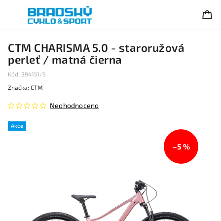
CTM CHARISMA 5.0 - staroružová
perleť / matná čierna
Kód:
394151/S
Značka:
CTM
Neohodnoceno
Akce
–5 %