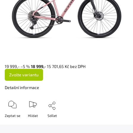
19 999,-
–5 %
18 999,-
15 701,65 Kč bez DPH
Zvolte variantu
Detailní informace
Zeptat se
Hlídat
Sdílet