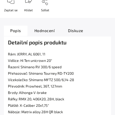
Zeptat se
Hlídat
Sdílet
Popis
Hodnocení
Diskuze
Detailní popis produktu
Rám: JERRY, AL 6061, 11
Vidlice: Hi Ten unicrown 20"
Řazení: Shimano RV 300/6 speed
Přehazovač: Shimano Tourney RD-TY200
Vícekolečko: Shimano MFTZ 500/6,14-28
Převodník: Prowheel, 36T, 127mm
Brzdy: Alhonga V-brake
Ráfky: RMX 20, 406X20, 28H, black
Pláště: X-Caliber 20x1,75"
Náboje: Matrix alloy 28H QR black