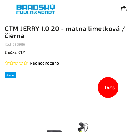
CTM JERRY 1.0 20 - matná limetková /
čierna
Kód:
393986
Značka:
CTM
Neohodnoceno
Akce
–14 %