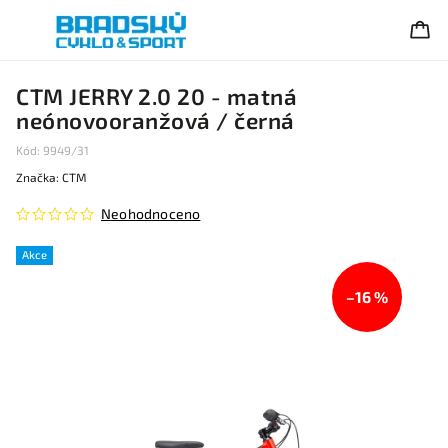
CTM JERRY 2.0 20 - matná
neónovooranžová / černá
Kód:
9949/31
Značka:
CTM
Neohodnoceno
Akce
–16 %