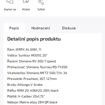
Zeptat se
Hlídat
Sdílet
Popis
Hodnocení
Diskuze
Detailní popis produktu
Rám: JERRY, AL 6061, 11
Vidlice: Suntour M3010, 20"
Řazení: Shimano RV 300/7 speed
Přehazovač: Shimano Tourney RD-TY200
Vícekolečko: Shimano MFTZ 500/7,14-34
Převodník: Prowheel, 36T, 127mm
Brzdy: Alhonga V-brake
Ráfky: RMX 20, 406X20, 28H, black
Pláště: X-Caliber 20x1,75"
Náboje: Matrix alloy 28H QR black