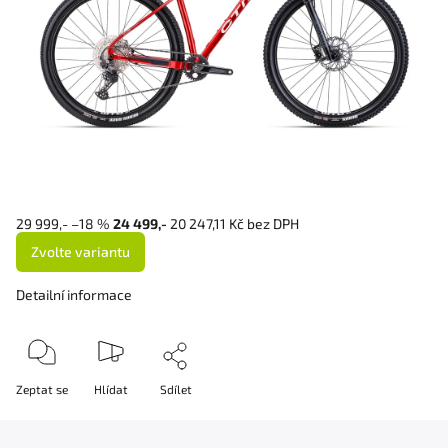
29 999,-
–18 %
24 499,-
20 247,11 Kč bez DPH
Zvolte variantu
Detailní informace
Zeptat se
Hlídat
Sdílet