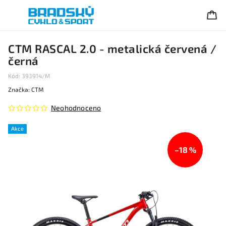
CTM RASCAL 2.0 - metalická červená /
černá
Kód:
393914/M
Značka:
CTM
Neohodnoceno
Akce
–18 %