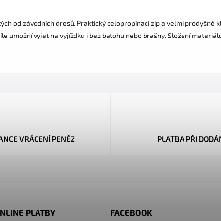
tých od závodních dresů. Praktický celopropínací zip a velmi prodyšné kl
le umožní vyjet na vyjíždku i bez batohu nebo brašny. Složení materiá
ANCE VRÁCENÍ PENĚZ
PLATBA PŘI DODÁ
NLINE PLATBY
FACEBOOK