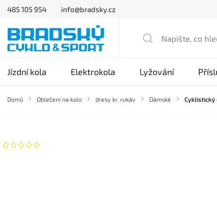
485 105 954
info@bradsky.cz
Jízdní kola
Elektrokola
Lyžování
Přís
Domů
/
Oblečení na kolo
/
dresy kr. rukáv
/
Dámské
/
Cyklistický
Značka:
Sensor
Neohodnoceno