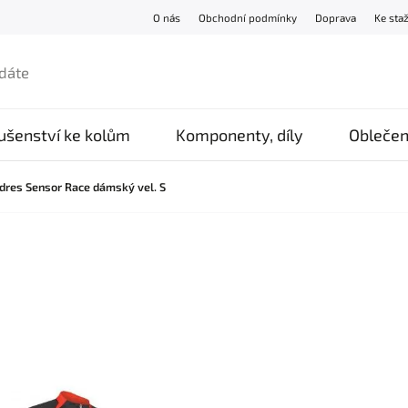
O nás
Obchodní podmínky
Doprava
Ke sta
lušenství ke kolům
Komponenty, díly
Oblečen
 dres Sensor Race dámský vel. S