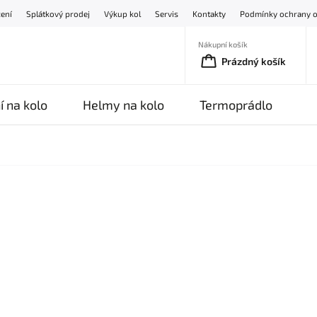
žení
Splátkový prodej
Výkup kol
Servis
Kontakty
Podmínky ochrany o
Nákupní košík
Prázdný košík
í na kolo
Helmy na kolo
Termoprádlo
O