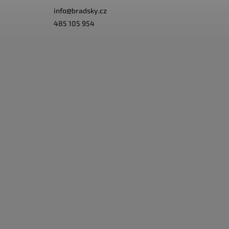
info
@
bradsky.cz
485 105 954