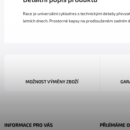
Race je univerzální cyklodres s technickými detaily převza
letních dnech. Prostorné kapsy na prodlouženém zadním dí
MOŽNOST VÝMĚNY ZBOŽÍ
GAR
INFORMACE PRO VÁS
PŘIJÍMÁME O