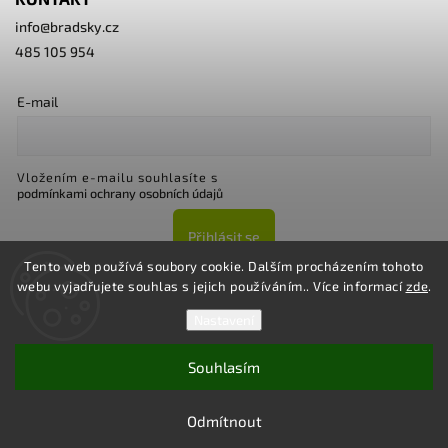
info
@
bradsky.cz
485 105 954
E-mail
Vložením e-mailu souhlasíte s
podmínkami ochrany osobních údajů
Přihlásit se
Tento web používá soubory cookie. Dalším procházením tohoto
webu vyjadřujete souhlas s jejich používáním.. Více informací
zde
.
Nastavení
Souhlasím
Copyright 2026
Bradsky.cz
. Všechna práva vyhrazena.
Upravit nastavení cookies
Odmítnout
Vytvořil
Shoptet
| Design
Shoptak.cz