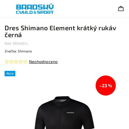
Dres Shimano Element krátký rukáv
černá
Kód:
393440/L
Značka:
Shimano
Neohodnoceno
Akce
–23 %