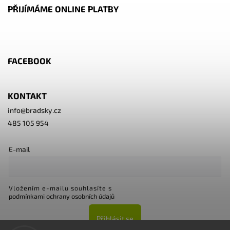
PŘIJÍMÁME ONLINE PLATBY
FACEBOOK
KONTAKT
info
@
bradsky.cz
485 105 954
E-mail
Vložením e-mailu souhlasíte s
podmínkami ochrany osobních údajů
Přihlásit se