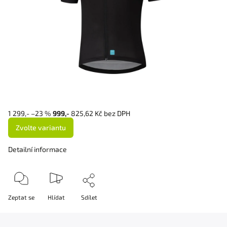
1 299,-
–23 %
999,-
825,62 Kč bez DPH
Zvolte variantu
Detailní informace
Zeptat se
Hlídat
Sdílet