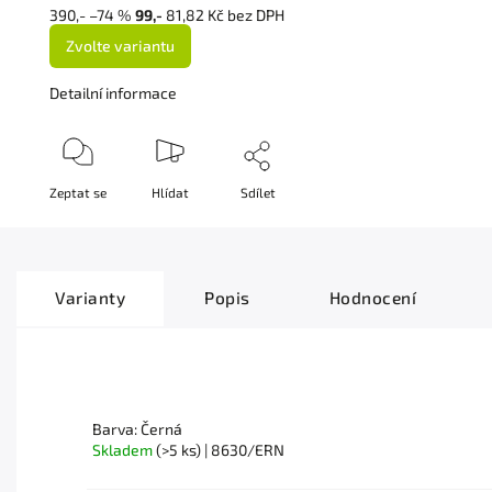
390,-
–74 %
99,-
81,82 Kč bez DPH
Zvolte variantu
Detailní informace
Zeptat se
Hlídat
Sdílet
Varianty
Popis
Hodnocení
Barva: Černá
Skladem
(>5 ks)
| 8630/ERN