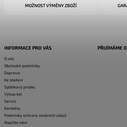
MOŽNOST VÝMĚNY ZBOŽÍ
GAR
INFORMACE PRO VÁS
PŘIJÍMÁME O
O nás
Obchodní podmínky
Doprava
Ke stažení
Splátkový prodej
Výkup kol
Servis
Kontakty
Podmínky ochrany osobních údajů
Napište nám