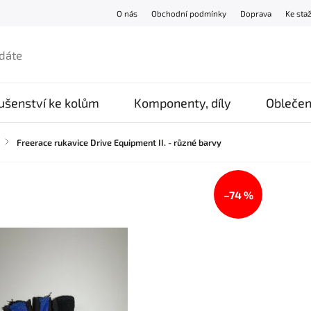
O nás
Obchodní podmínky
Doprava
Ke sta
lušenství ke kolům
Komponenty, díly
Oblečen
/
Freerace rukavice Drive Equipment II. - různé barvy
–74 %