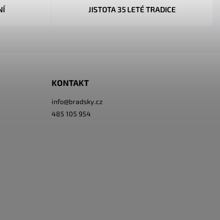
NÍ
JISTOTA 35 LETÉ TRADICE
KONTAKT
info
@
bradsky.cz
485 105 954