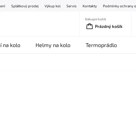
žení
Splátkový prodej
Výkup kol
Servis
Kontakty
Podmínky ochrany o
Nákupní košík
Prázdný košík
í na kolo
Helmy na kolo
Termoprádlo
O