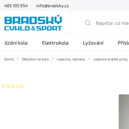
485 105 954
info@bradsky.cz
Jízdní kola
Elektrokola
Lyžování
Přís
Domů
/
Oblečení na kolo
/
rukavice, návleky
/
rukavice krátké prsty
Značka:
Freerace
Neohodnoceno