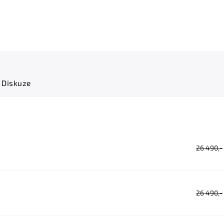
Diskuze
26 490,-
26 490,-