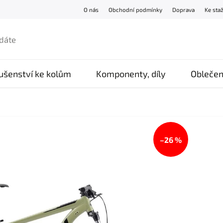
O nás
Obchodní podmínky
Doprava
Ke sta
lušenství ke kolům
Komponenty, díly
Oblečen
–26 %