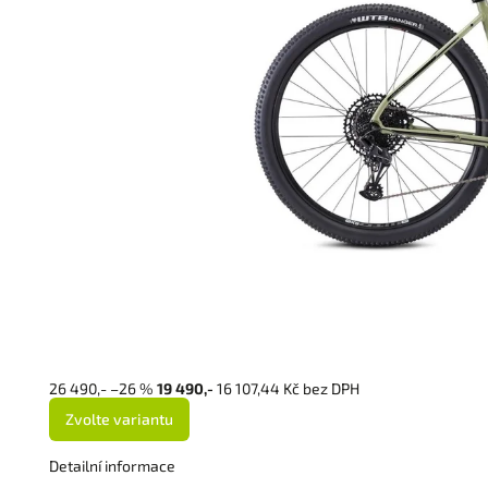
26 490,-
–26 %
19 490,-
16 107,44 Kč bez DPH
Zvolte variantu
Detailní informace