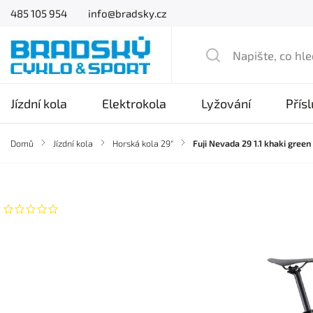
485 105 954
info@bradsky.cz
Jízdní kola
Elektrokola
Lyžování
Přís
Domů
/
Jízdní kola
/
Horská kola 29"
/
Fuji Nevada 29 1.1 khaki green
Značka:
Fuji
Neohodnoceno