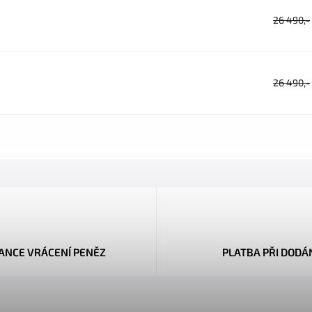
26 490,-
26 490,-
ANCE VRÁCENÍ PENĚZ
PLATBA PŘI DODÁ