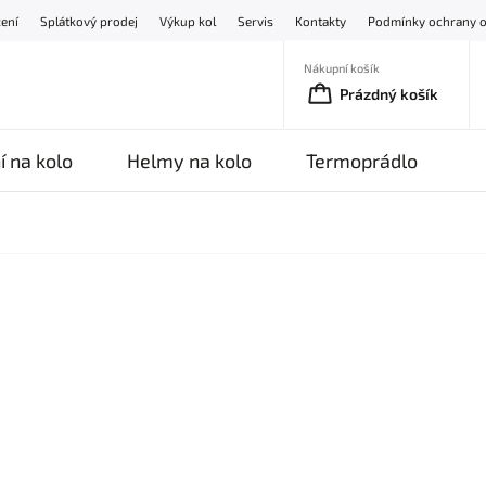
žení
Splátkový prodej
Výkup kol
Servis
Kontakty
Podmínky ochrany o
Nákupní košík
Prázdný košík
í na kolo
Helmy na kolo
Termoprádlo
O