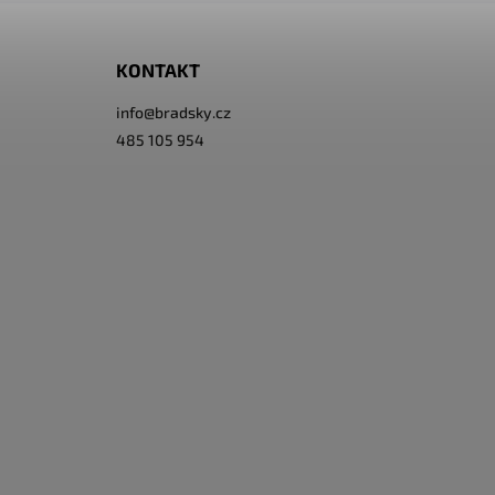
KONTAKT
info
@
bradsky.cz
485 105 954