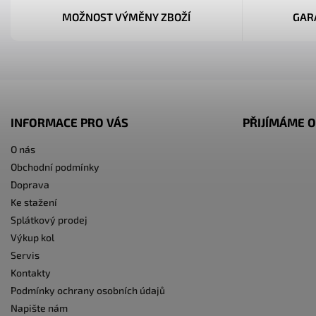
MOŽNOST VÝMĚNY ZBOŽÍ
GAR
INFORMACE PRO VÁS
PŘIJÍMÁME O
O nás
Obchodní podmínky
Doprava
Ke stažení
Splátkový prodej
Výkup kol
Servis
Kontakty
Podmínky ochrany osobních údajů
Napište nám