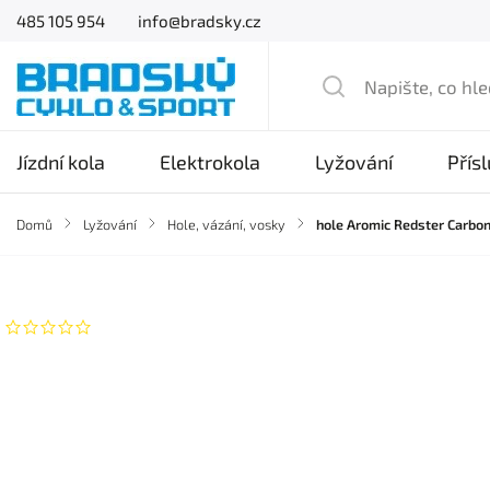
485 105 954
info@bradsky.cz
Jízdní kola
Elektrokola
Lyžování
Přís
Domů
/
Lyžování
/
Hole, vázání, vosky
/
hole Aromic Redster Carbo
Značka:
Atomic
Neohodnoceno