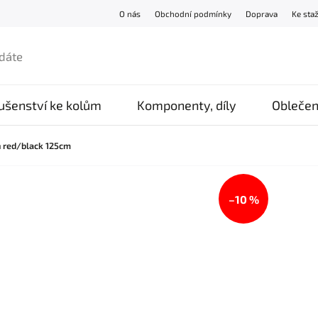
O nás
Obchodní podmínky
Doprava
Ke sta
lušenství ke kolům
Komponenty, díly
Oblečen
n red/black 125cm
–10 %