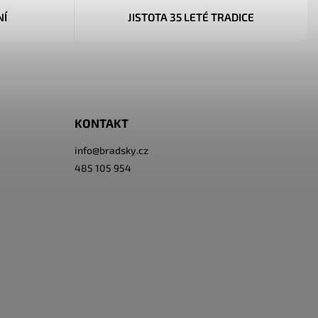
NÍ
JISTOTA 35 LETÉ TRADICE
KONTAKT
info
@
bradsky.cz
485 105 954