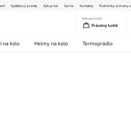
žení
Splátkový prodej
Výkup kol
Servis
Kontakty
Podmínky ochrany o
Nákupní košík
Prázdný košík
í na kolo
Helmy na kolo
Termoprádlo
O