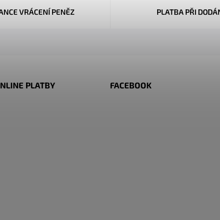
ANCE VRÁCENÍ PENĚZ
PLATBA PŘI DODÁ
NLINE PLATBY
FACEBOOK