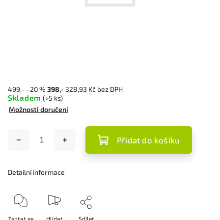
499,-
–20 %
398,-
328,93 Kč bez DPH
Skladem
(>5 ks)
Možnosti doručení
Přidat do košíku
Detailní informace
Zeptat se
Hlídat
Sdílet