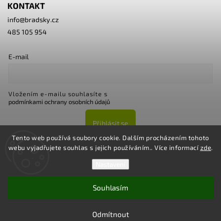
KONTAKT
info
@
bradsky.cz
485 105 954
E-mail
Vložením e-mailu souhlasíte s
podmínkami ochrany osobních údajů
Přihlásit se
Tento web používá soubory cookie. Dalším procházením tohoto
webu vyjadřujete souhlas s jejich používáním.. Více informací
zde
.
Nastavení
Souhlasím
Copyright 2026
Bradsky.cz
. Všechna práva vyhrazena.
Upravit nastavení cookies
Odmítnout
Vytvořil
Shoptet
| Design
Shoptak.cz