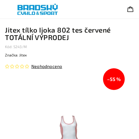
Jitex tílko Ijoka 802 tes červené
TOTÁLNÍ VÝPRODEJ
Kód:
5243/M
Značka:
Jitex
Neohodnoceno
–55 %