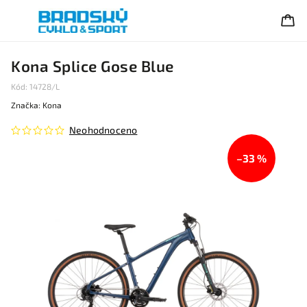
Kona Splice Gose Blue
Kód:
14728/L
Značka:
Kona
Neohodnoceno
–33 %