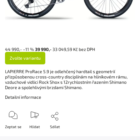
44 990,-
–11 %
39 990,-
33 049,59 Kč bez DPH
Zvolte variantu
LAPIERRE ProRace 5.9 je odlehčený hardtail s geometrií
přizpůsobenou cross-country disciplínám na hliníkovém rámu,
vzduchové vidlici Rock Shox s 12rychlostním řazením Shimano
Deore a spolehlivými brzdami Shimano.
Detailní informace
Zeptat se
Hlídat
Sdílet