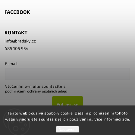
FACEBOOK
KONTAKT
info
@
bradsky.cz
485 105 954
E-mail
Vložením e-mailu souhlasíte s
podmínkami ochrany osobních údajů
Přihlásit se
Tento web používá soubory cookie. Dalším procházením tohoto
webu vyjadřujete souhlas s jejich používáním.. Více informací
zde
.
Nastavení