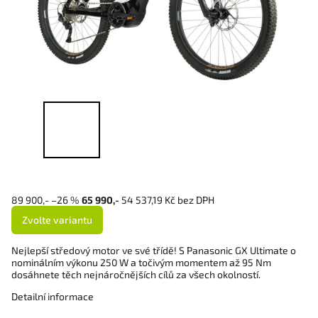
89 900,-
–26 %
65 990,-
54 537,19 Kč bez DPH
Zvolte variantu
Nejlepší středový motor ve své třídě! S Panasonic GX Ultimate o
nominálním výkonu 250 W a točivým momentem až 95 Nm
dosáhnete těch nejnáročnějších cílů za všech okolností.
Detailní informace