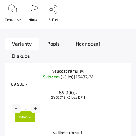
Zeptat se
Hlídat
Sdílet
Varianty
Popis
Hodnocení
Diskuze
velikost rámu: M
Skladem
(>5 ks)
| 15437/M
89 900,-
65 990,-
54 537,19 Kč bez DPH
Do košíku
velikost rámu: L