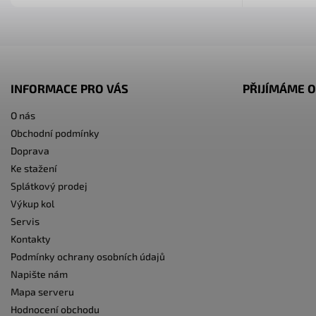
INFORMACE PRO VÁS
PŘIJÍMÁME O
O nás
Obchodní podmínky
Doprava
Ke stažení
Splátkový prodej
Výkup kol
Servis
Kontakty
Podmínky ochrany osobních údajů
Napište nám
Mapa serveru
Hodnocení obchodu