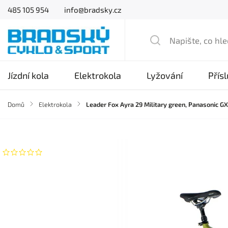
485 105 954
info@bradsky.cz
Jízdní kola
Elektrokola
Lyžování
Přís
Domů
/
Elektrokola
/
Leader Fox Ayra 29 Military green, Panasonic 
Značka:
Leader Fox
Neohodnoceno