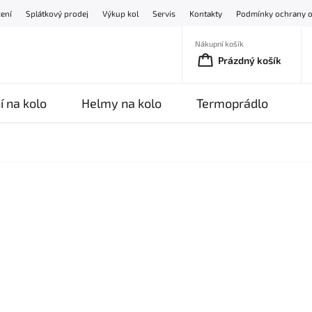
žení
Splátkový prodej
Výkup kol
Servis
Kontakty
Podmínky ochrany o
Nákupní košík
Prázdný košík
í na kolo
Helmy na kolo
Termoprádlo
O