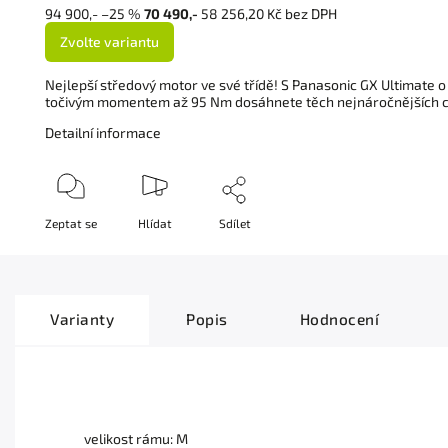
94 900,-
–25 %
70 490,-
58 256,20 Kč bez DPH
Zvolte variantu
Nejlepší středový motor ve své třídě! S Panasonic GX Ultimate
točivým momentem až 95 Nm dosáhnete těch nejnáročnějších cíl
Detailní informace
Zeptat se
Hlídat
Sdílet
Varianty
Popis
Hodnocení
velikost rámu: M