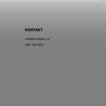
KONTAKT
info
@
bradsky.cz
485 105 954