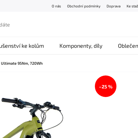
O nás
Obchodní podmínky
Doprava
Ke sta
lušenství ke kolům
Komponenty, díly
Oblečen
GX Ultimate 95Nm, 720Wh
–25 %