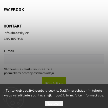
FACEBOOK
KONTAKT
info
@
bradsky.cz
485 105 954
E-mail
Vložením e-mailu souhlasíte s
podmínkami ochrany osobních údajů
Přihlásit se
Tento web používá soubory cookie. Dalším procházením tohoto
webu vyjadřujete souhlas s jejich používáním.. Více informací
zde
.
Nastavení