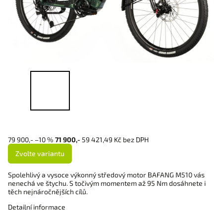
79 900,-
–10 %
71 900,-
59 421,49 Kč bez DPH
Zvolte variantu
Spolehlivý a vysoce výkonný středový motor BAFANG M510 vás
nenechá ve štychu. S točivým momentem až 95 Nm dosáhnete i
těch nejnáročnějších cílů.
Detailní informace