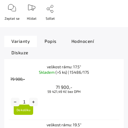
Zeptat se
Hlídat
Sdílet
Varianty
Popis
Hodnocení
Diskuze
velikost rámu: 17.5"
Skladem
(>5 ks)
| 15486/175
79 900,-
71 900,-
59 421,49 Kč bez DPH
Do košíku
velikost rámu: 19.5"