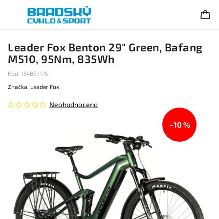
Leader Fox Benton 29" Green, Bafang
M510, 95Nm, 835Wh
Kód:
15486/175
Značka:
Leader Fox
Neohodnoceno
–10 %