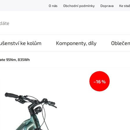
O nás
Obchodní podmínky
Doprava
Ke sta
lušenství ke kolům
Komponenty, díly
Oblečen
imate 95Nm, 835Wh
–16 %