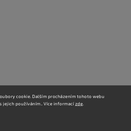
oubory cookie. Dalším procházením tohoto webu
s jejich používáním.. Více informací
zde
.
Copyright 2026
Bradsky.cz
. Všechna práva vyhrazena.
Upravit nastavení cookies
Vytvořil
Shoptet
| Design
Shoptak.cz