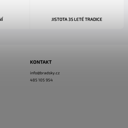
NÍ
JISTOTA 35 LETÉ TRADICE
KONTAKT
info
@
bradsky.cz
485 105 954