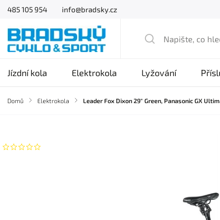
485 105 954
info@bradsky.cz
Jízdní kola
Elektrokola
Lyžování
Přís
Domů
/
Elektrokola
/
Leader Fox Dixon 29" Green, Panasonic GX Ult
Značka:
Leader Fox
Neohodnoceno