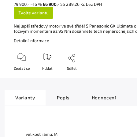
79 900,-
–16 %
66 900,-
55 289,26 Kč bez DPH
Zvolte variantu
Nejlepší středový motor ve své třídě! S Panasonic GX Ultimate
točivým momentem až 95 Nm dosáhnete těch nejnáročnějších cíl
Detailní informace
Zeptat se
Hlídat
Sdílet
Varianty
Popis
Hodnocení
velikost rámu: M