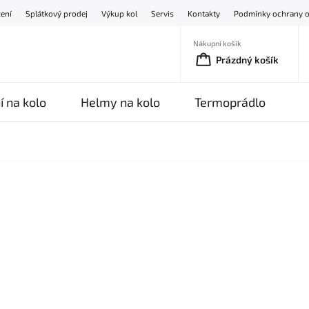
žení
Splátkový prodej
Výkup kol
Servis
Kontakty
Podmínky ochrany o
Nákupní košík
Prázdný košík
í na kolo
Helmy na kolo
Termoprádlo
O