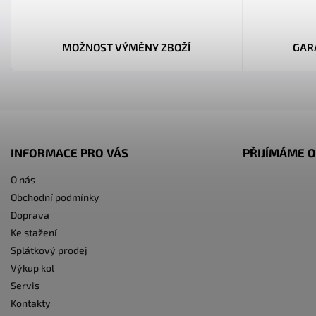
MOŽNOST VÝMĚNY ZBOŽÍ
GAR
INFORMACE PRO VÁS
PŘIJÍMÁME O
O nás
Obchodní podmínky
Doprava
Ke stažení
Splátkový prodej
Výkup kol
Servis
Kontakty