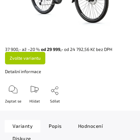
37 900,-
až –20 %
od 29 999,-
od
24 792,56 Kč
bez DPH
Zvolte variantu
Detailní informace
Zeptat se
Hlídat
Sdílet
Varianty
Popis
Hodnocení
Diskuze