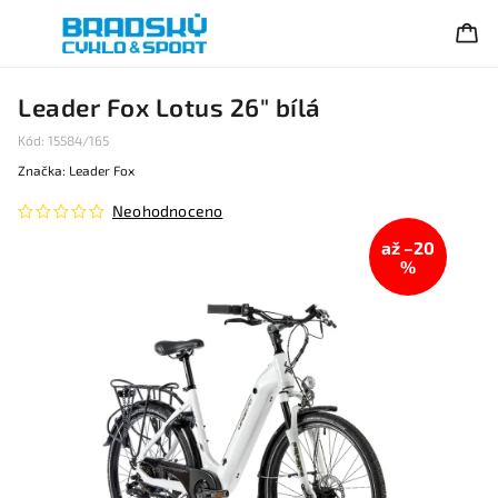
Leader Fox Lotus 26" bílá
Kód:
15584/165
Značka:
Leader Fox
Neohodnoceno
až –20
%