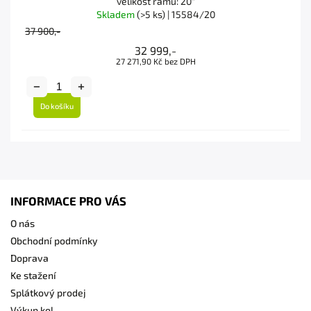
velikost rámu: 20"
Skladem
(>5 ks)
| 15584/20
37 900,-
32 999,-
27 271,90 Kč bez DPH
Do košíku
INFORMACE PRO VÁS
O nás
Obchodní podmínky
Doprava
Ke stažení
Splátkový prodej
Výkup kol