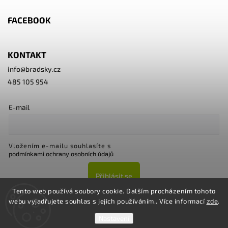
FACEBOOK
KONTAKT
info
@
bradsky.cz
485 105 954
E-mail
Vložením e-mailu souhlasíte s
podmínkami ochrany osobních údajů
Přihlásit se
Tento web používá soubory cookie. Dalším procházením tohoto
webu vyjadřujete souhlas s jejich používáním.. Více informací
zde
.
Nastavení