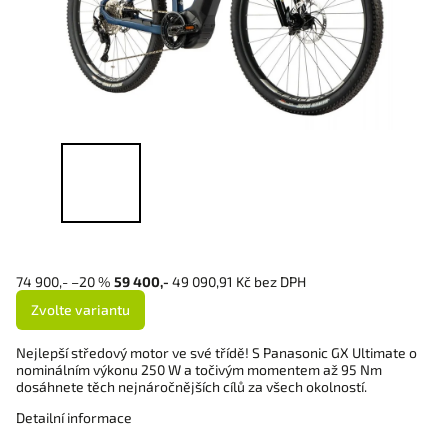
74 900,-
–20 %
59 400,-
49 090,91 Kč bez DPH
Zvolte variantu
Nejlepší středový motor ve své třídě! S Panasonic GX Ultimate o
nominálním výkonu 250 W a točivým momentem až 95 Nm
dosáhnete těch nejnáročnějších cílů za všech okolností.
Detailní informace