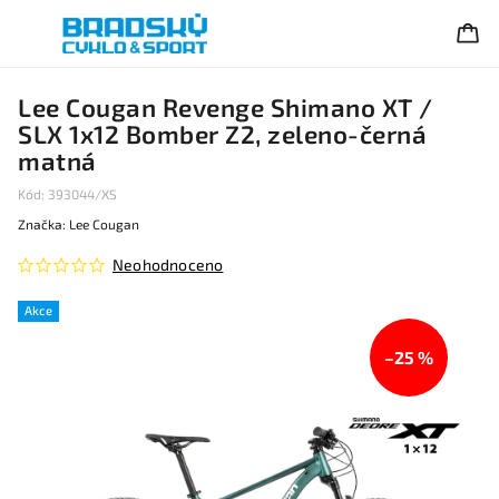
Lee Cougan Revenge Shimano XT /
SLX 1x12 Bomber Z2, zeleno-černá
matná
Kód:
393044/XS
Značka:
Lee Cougan
Neohodnoceno
Akce
–25 %