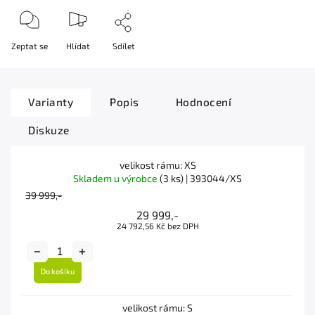
Zeptat se
Hlídat
Sdílet
Varianty
Popis
Hodnocení
Diskuze
velikost rámu: XS
Skladem u výrobce
(3 ks)
| 393044/XS
39 999,-
29 999,-
24 792,56 Kč bez DPH
Do košíku
velikost rámu: S